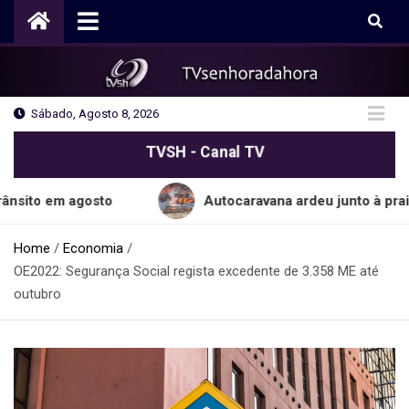
Skip
to
content
Sábado, Agosto 8, 2026
TVSH - Canal TV
 agosto
Autocaravana ardeu junto à praia do Cab
Home
Economia
OE2022: Segurança Social regista excedente de 3.358 ME até
outubro