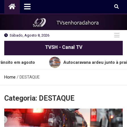
Skip
to
content
Sábado, Agosto 8, 2026
TVSH - Canal TV
gosto
Autocaravana ardeu junto à praia do Cabo 
Home
DESTAQUE
Categoria:
DESTAQUE