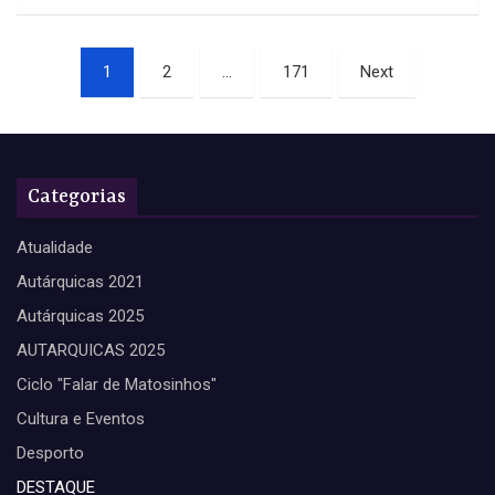
Paginação
1
2
…
171
Next
dos
conteúdos
Categorias
Atualidade
Autárquicas 2021
Autárquicas 2025
AUTARQUICAS 2025
Ciclo "Falar de Matosinhos"
Cultura e Eventos
Desporto
DESTAQUE