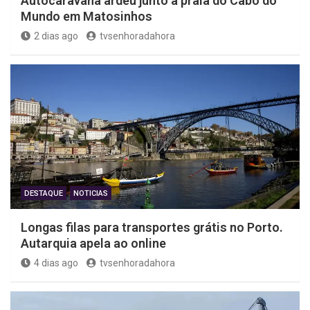
Autocaravana ardeu junto à praia do Cabo do
Mundo em Matosinhos
2 dias ago
tvsenhoradahora
DESTAQUE
NOTICIAS
Longas filas para transportes grátis no Porto.
Autarquia apela ao online
4 dias ago
tvsenhoradahora