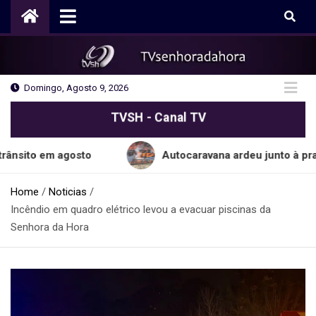
Skip
to
content
Domingo, Agosto 9, 2026
TVSH - Canal TV
m agosto
Autocaravana ardeu junto à praia do C
Home
Noticias
Incêndio em quadro elétrico levou a evacuar piscinas da
Senhora da Hora