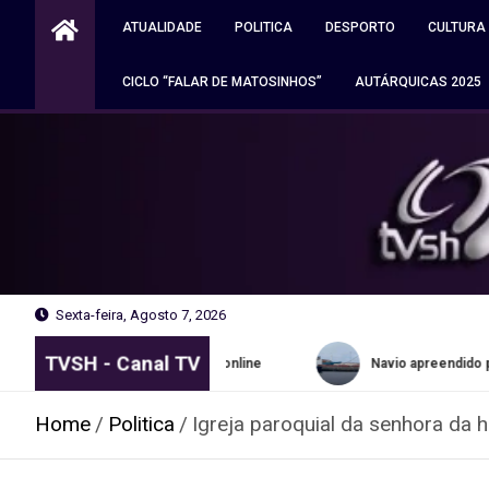
Skip
ATUALIDADE
POLITICA
DESPORTO
CULTURA
to
content
CICLO “FALAR DE MATOSINHOS”
AUTÁRQUICAS 2025
Sexta-feira, Agosto 7, 2026
TVSH - Canal TV
o. Autarquia apela ao online
Navio apreendido pela PJ em Sine
Home
Politica
Igreja paroquial da senhora da 