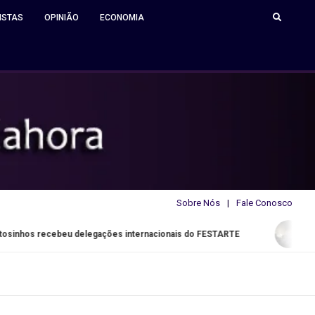
ISTAS
OPINIÃO
ECONOMIA
Sobre Nós
Fale Conosco
eu delegações internacionais do FESTARTE
Ucrânia. Pelo m