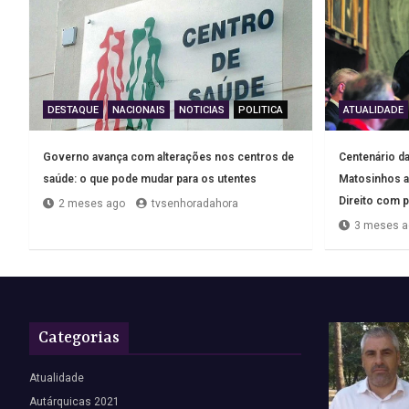
DESTAQUE
NACIONAIS
NOTICIAS
POLITICA
ATUALIDADE
Governo avança com alterações nos centros de
Centenário d
saúde: o que pode mudar para os utentes
Matosinhos a
Direito com po
2 meses ago
tvsenhoradahora
3 meses a
Categorias
Atualidade
Autárquicas 2021