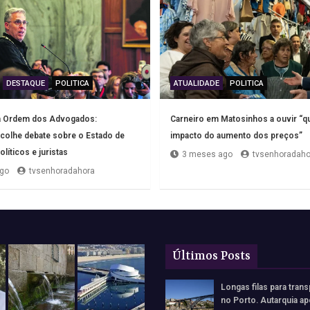
DESTAQUE
POLITICA
ATUALIDADE
POLITICA
a Ordem dos Advogados:
Carneiro em Matosinhos a ouvir “
colhe debate sobre o Estado de
impacto do aumento dos preços”
líticos e juristas
3 meses ago
tvsenhoradaho
go
tvsenhoradahora
Últimos Posts
Longas filas para trans
no Porto. Autarquia ap