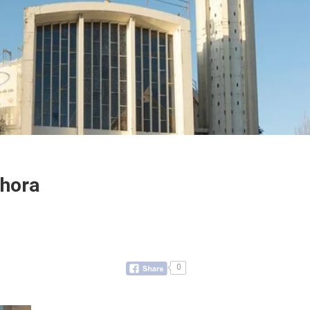
 hora
0