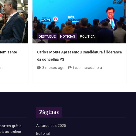
DESTAQUE
NOTICIAS
POLITICA
quem sente
Carlos Mouta Apresentou Candidatura á liderança
da concelhia PS
ra
3 meses ago
tvsenhoradahora
Páginas
Autárquicas 2025
portes grátis
ela ao online
Editorial