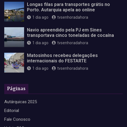
Longas filas para transportes grátis no
Porto. Autarquia apela ao online
1 dia ago
tvsenhoradahora
Navio apreendido pela PJ em Sines
transportava cinco toneladas de cocaína
1 dia ago
tvsenhoradahora
Matosinhos recebeu delegações
internacionais do FESTARTE
1 dia ago
tvsenhoradahora
Páginas
Autárquicas 2025
Editorial
Fale Conosco