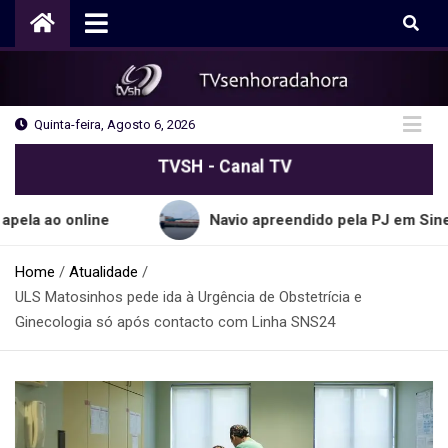
Skip
to
content
Quinta-feira, Agosto 6, 2026
TVSH - Canal TV
online
Navio apreendido pela PJ em Sines transpo
Home
Atualidade
ULS Matosinhos pede ida à Urgência de Obstetrícia e
Ginecologia só após contacto com Linha SNS24