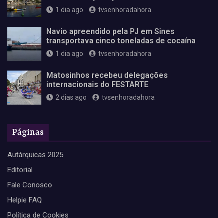
1 dia ago
tvsenhoradahora
Navio apreendido pela PJ em Sines
transportava cinco toneladas de cocaína
1 dia ago
tvsenhoradahora
Matosinhos recebeu delegações
internacionais do FESTARTE
2 dias ago
tvsenhoradahora
Páginas
Autárquicas 2025
Editorial
Fale Conosco
Helpie FAQ
Política de Cookies