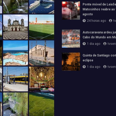
Ponte móvel de Leixõ
Matosinhos reabre ao 
agosto
24 horas ago
t
Autocaravana ardeu jun
Cabo do Mundo em Ma
1 dia ago
tvsen
Quinta de Santiago con
eclipse
1 dia ago
tvsen