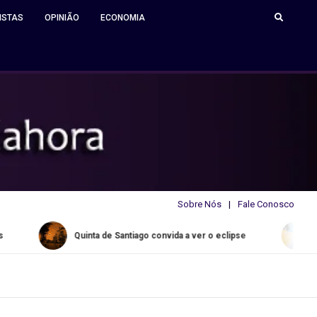
ISTAS
OPINIÃO
ECONOMIA
Sobre Nós
Fale Conosco
Quinta de Santiago convida a ver o eclipse
Water Slide