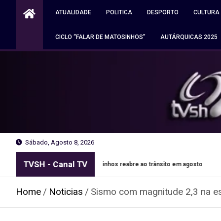
Skip
ATUALIDADE
POLITICA
DESPORTO
CULTURA
to
content
CICLO “FALAR DE MATOSINHOS”
AUTÁRQUICAS 2025
Sábado, Agosto 8, 2026
TVSH - Canal TV
 de Leixões em Matosinhos reabre ao trânsito em agosto
Au
Home
Noticias
Sismo com magnitude 2,3 na es