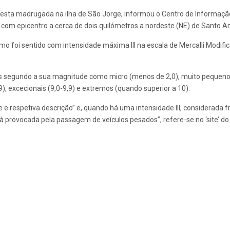
 esta madrugada na ilha de São Jorge, informou o Centro de Informaçã
 com epicentro a cerca de dois quilómetros a nordeste (NE) de Santo Am
 foi sentido com intensidade máxima III na escala de Mercalli Modifica
os segundo a sua magnitude como micro (menos de 2,0), muito pequenos (
8,9), excecionais (9,0-9,9) e extremos (quando superior a 10).
e respetiva descrição” e, quando há uma intensidade III, considerada fr
 provocada pela passagem de veículos pesados”, refere-se no ‘site’ do