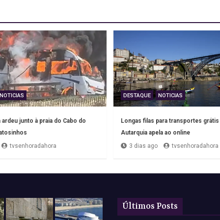
NOTICIAS
DESTAQUE
NOTICIAS
ardeu junto à praia do Cabo do
Longas filas para transportes grátis
tosinhos
Autarquia apela ao online
tvsenhoradahora
3 dias ago
tvsenhoradahora
Últimos Posts