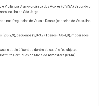
o e Vigilância Sismovulcânica dos Açores (CIVISA).Segundo o
aro, na ilha de São Jorge.
da nas freguesias de Velas e Rosais (concelho de Velas, ilha
2,0-2,9), pequenos (3,0-3,9), ligeiros (4,0-4,9), moderados
aca, o abalo é “sentido dentro de casa” e “os objetos
 Instituto Português do Mar e da Atmosfera (IPMA).