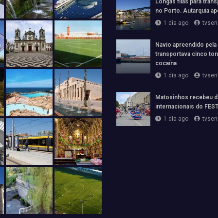
Longas filas para trans
no Porto. Autarquia ap
1 dia ago
tvsen
Navio apreendido pela
transportava cinco to
cocaína
1 dia ago
tvsen
Matosinhos recebeu d
internacionais do FE
1 dia ago
tvsen