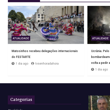
ATUALIDADE
ATUALIDADE
Matosinhos recebeu delegações internacionais
Ucrânia. Pel
do FESTARTE
bombardeamen
volta a pedir
1 dia ago
tvsenhoradahora
1 dia ago
Categorias