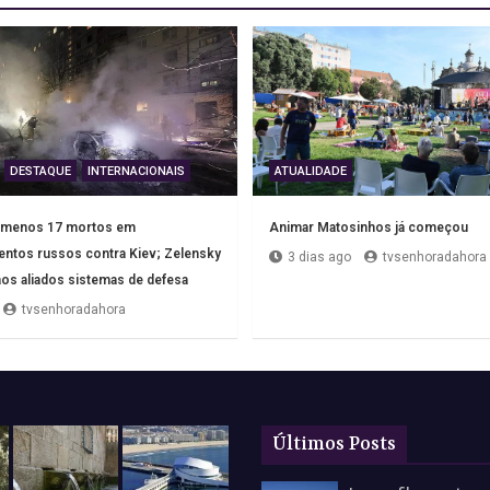
DESTAQUE
INTERNACIONAIS
ATUALIDADE
o menos 17 mortos em
Animar Matosinhos já começou
tos russos contra Kiev; Zelensky
3 dias ago
tvsenhoradahora
 aos aliados sistemas de defesa
tvsenhoradahora
Últimos Posts