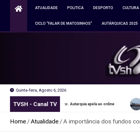
Skip
ATUALIDADE
POLITICA
DESPORTO
CULTURA
to
content
CICLO “FALAR DE MATOSINHOS”
AUTÁRQUICAS 2025
Quinta-feira, Agosto 6, 2026
TVSH - Canal TV
portes grátis no Porto. Autarquia apela ao online
Navio apreen
Home
Atualidade
A importância dos fundos co