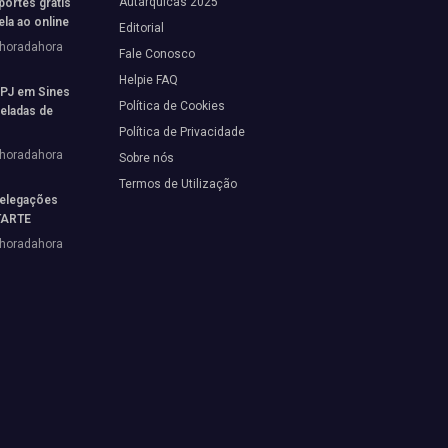
Autárquicas 2025
portes grátis
ela ao online
Editorial
horadahora
Fale Conosco
Helpie FAQ
 PJ em Sines
Política de Cookies
neladas de
Política de Privacidade
horadahora
Sobre nós
Termos de Utilização
elegações
STARTE
horadahora