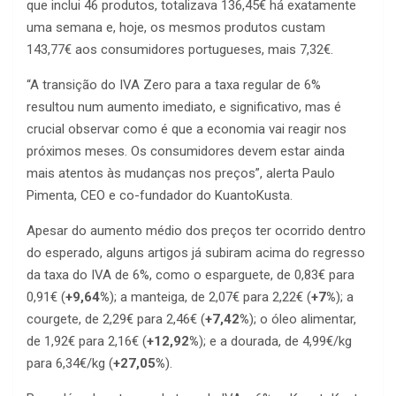
que inclui 46 produtos, totalizava 136,45€ há exatamente
uma semana e, hoje, os mesmos produtos custam
143,77€ aos consumidores portugueses, mais 7,32€.
“A transição do IVA Zero para a taxa regular de 6%
resultou num aumento imediato, e significativo, mas é
crucial observar como é que a economia vai reagir nos
próximos meses. Os consumidores devem estar ainda
mais atentos às mudanças nos preços”, alerta Paulo
Pimenta, CEO e co-fundador do KuantoKusta.
Apesar do aumento médio dos preços ter ocorrido dentro
do esperado, alguns artigos já subiram acima do regresso
da taxa do IVA de 6%, como o esparguete, de 0,83€ para
0,91€ (
+9,64%
); a manteiga, de 2,07€ para 2,22€ (
+7%
); a
courgete, de 2,29€ para 2,46€ (
+7,42%
); o óleo alimentar,
de 1,92€ para 2,16€ (
+12,92%
); e a dourada, de 4,99€/kg
para 6,34€/kg (
+27,05%
).