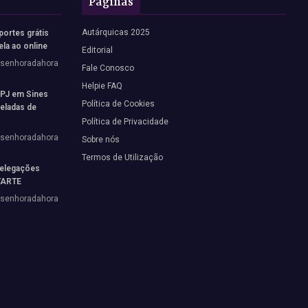
Páginas
Autárquicas 2025
portes grátis
ela ao online
Editorial
vsenhoradahora
Fale Conosco
Helpie FAQ
 PJ em Sines
Política de Cookies
neladas de
Política de Privacidade
vsenhoradahora
Sobre nós
Termos de Utilização
elegações
STARTE
vsenhoradahora