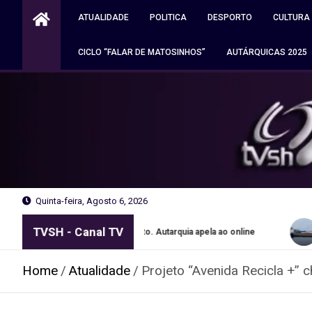
Skip
ATUALIDADE
POLITICA
DESPORTO
CULTURA
to
content
CICLO “FALAR DE MATOSINHOS”
AUTÁRQUICAS 2025
Quinta-feira, Agosto 6, 2026
TVSH - Canal TV
sportes grátis no Porto. Autarquia apela ao online
Navio apree
Home
Atualidade
Projeto “Avenida Recicla +” 