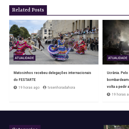
Related Posts
ATUALIDADE
ATUALIDADE
Matosinhos recebeu delegações internacionais
Ucrânia. Pel
do FESTARTE
bombardeamen
volta a pedir
19 horas ago
tvsenhoradahora
19 horas 