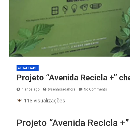
ATUALIDADE
Projeto “Avenida Recicla +” ch
4 anos ago
tvsenhoradahora
No Comments
113 visualizações
Projeto “Avenida Recicla +