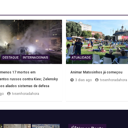
DESTAQUE
INTERNACIONAIS
ATUALIDADE
o menos 17 mortos em
Animar Matosinhos já começou
tos russos contra Kiev; Zelensky
3 dias ago
tvsenhoradahora
 aos aliados sistemas de defesa
ago
tvsenhoradahora