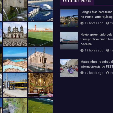
Últimos Posts
Longas filas para trans
no Porto. Autarquia ap
19 horas ago
t
Navio apreendido pela
transportava cinco to
cocaína
19 horas ago
t
Matosinhos recebeu d
internacionais do FE
19 horas ago
t