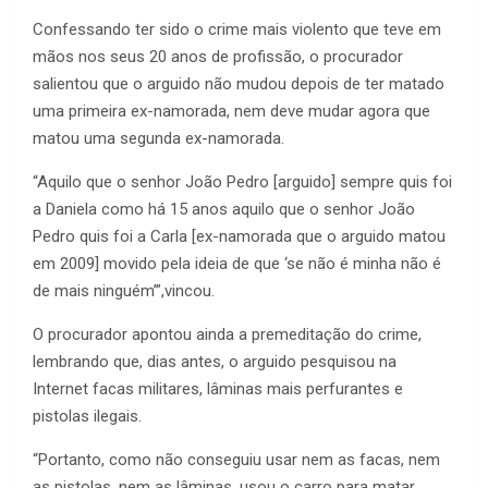
Confessando ter sido o crime mais violento que teve em
mãos nos seus 20 anos de profissão, o procurador
salientou que o arguido não mudou depois de ter matado
uma primeira ex-namorada, nem deve mudar agora que
matou uma segunda ex-namorada.
“Aquilo que o senhor João Pedro [arguido] sempre quis foi
a Daniela como há 15 anos aquilo que o senhor João
Pedro quis foi a Carla [ex-namorada que o arguido matou
em 2009] movido pela ideia de que ‘se não é minha não é
de mais ninguém’”,vincou.
O procurador apontou ainda a premeditação do crime,
lembrando que, dias antes, o arguido pesquisou na
Internet facas militares, lâminas mais perfurantes e
pistolas ilegais.
“Portanto, como não conseguiu usar nem as facas, nem
as pistolas, nem as lâminas, usou o carro para matar