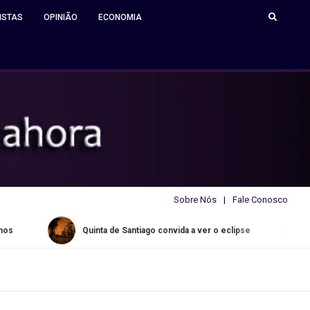
ISTAS
OPINIÃO
ECONOMIA
Sobre Nós
Fale Conosco
Quinta de Santiago convida a ver o eclipse
Water Slide Su