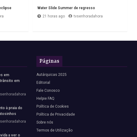
eclipse
Water Slide Summer de regresso
ra
21 horas ago
tvsenhoradahora
Páginas
Autárquicas 2025
es em
trânsito em
Editorial
Fale Conosco
vsenhoradahora
Helpie FAQ
Política de Cookies
to à praia do
tosinhos
Política de Privacidade
vsenhoradahora
Sobre nós
Termos de Utilização
vida a ver o