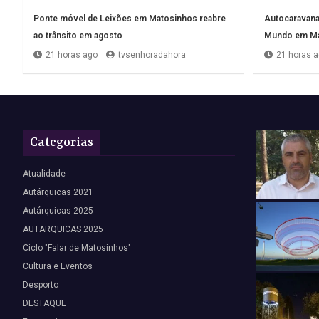
Ponte móvel de Leixões em Matosinhos reabre
Autocaravana 
ao trânsito em agosto
Mundo em Ma
21 horas ago
tvsenhoradahora
21 horas 
Categorias
Atualidade
Autárquicas 2021
Autárquicas 2025
AUTARQUICAS 2025
Ciclo "Falar de Matosinhos"
Cultura e Eventos
Desporto
DESTAQUE