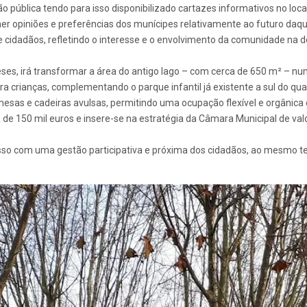
ública tendo para isso disponibilizado cartazes informativos no loc
lher opiniões e preferências dos munícipes relativamente ao futuro daq
e cidadãos, refletindo o interesse e o envolvimento da comunidade na 
es, irá transformar a área do antigo lago – com cerca de 650 m² – nu
ra crianças, complementando o parque infantil já existente a sul do qua
sas e cadeiras avulsas, permitindo uma ocupação flexível e orgânica d
 de 150 mil euros e insere-se na estratégia da Câmara Municipal de va
sso com uma gestão participativa e próxima dos cidadãos, ao mesmo tem