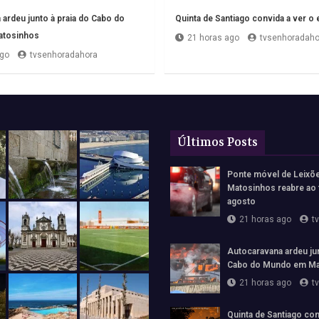
ardeu junto à praia do Cabo do
Quinta de Santiago convida a ver o 
tosinhos
21 horas ago
tvsenhoradaho
ago
tvsenhoradahora
Últimos Posts
Ponte móvel de Leixõ
Matosinhos reabre ao 
agosto
21 horas ago
t
Autocaravana ardeu jun
Cabo do Mundo em Ma
21 horas ago
t
Quinta de Santiago con