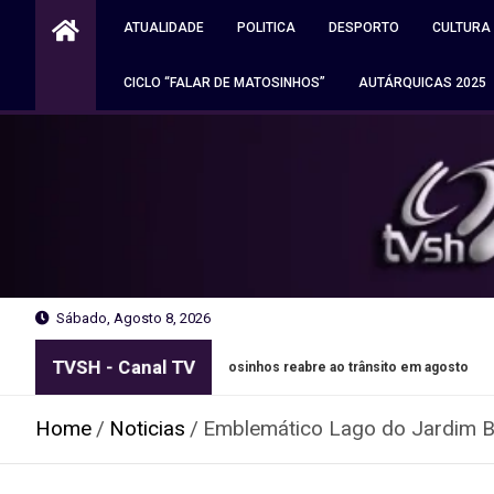
Skip
ATUALIDADE
POLITICA
DESPORTO
CULTURA
to
content
CICLO “FALAR DE MATOSINHOS”
AUTÁRQUICAS 2025
Sábado, Agosto 8, 2026
TVSH - Canal TV
e Leixões em Matosinhos reabre ao trânsito em agosto
Auto
Home
Noticias
Emblemático Lago do Jardim Ba