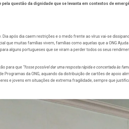
ge pela questão da dignidade que se levanta em contextos de emerg
. Dia após dia caem restrições e o medo frente ao vírus vai-se dissipan
 social que muitas famílias vivem, famílias como aquelas que a ONG Aju
para alguns portugueses que se viram a perder todos os seus rendime
ção para que
“fosse possível dar uma resposta rápida e concertada às famí
r de Programas da ONG, aquando da distribuição de cartões de apoio al
es e jovens em situações de extrema fragilidade, sempre que justificá