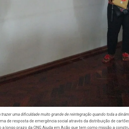
ia trazer uma dificuldade muito grande de reintegração quando toda a dinâ
a de resposta de emergência social através da distribuição de cartõ
ão a longo prazo da ONG Ajuda em Ação que tem como missão a constru