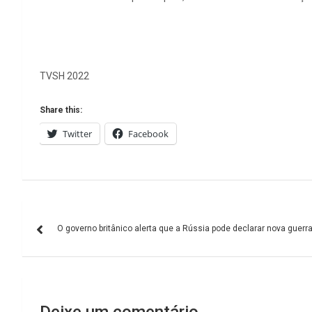
TVSH 2022
Share this:
Twitter
Facebook
Navegação
O governo britânico alerta que a Rússia pode declarar nova guerr
de
artigos
Deixe um comentário