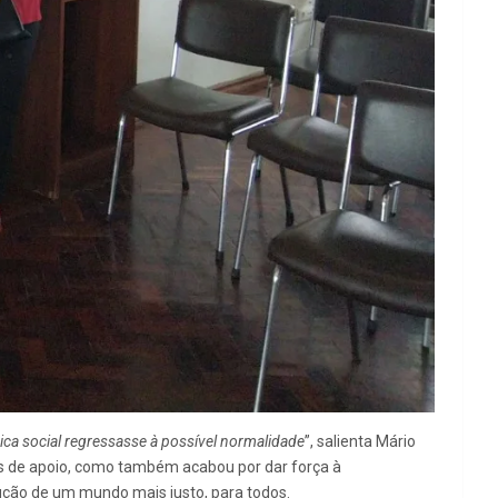
mica social regressasse à possível normalidade
”, salienta Mário
es de apoio, como também acabou por dar força à
ção de um mundo mais justo, para todos.