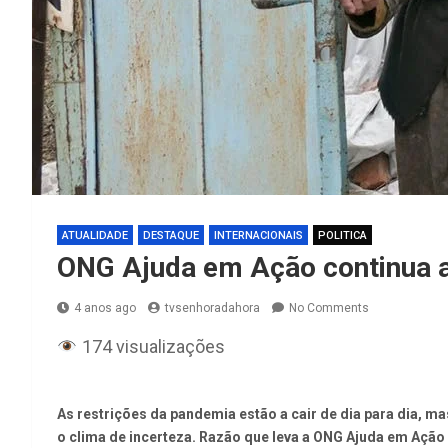
ATUALIDADE
DESTAQUE
INTERNACIONAIS
POLITICA
ONG Ajuda em Ação continua a
4 anos ago
tvsenhoradahora
No Comments
174 visualizações
As restrições da pandemia estão a cair de dia para dia, ma
o clima de incerteza. Razão que leva a ONG Ajuda em Ação a