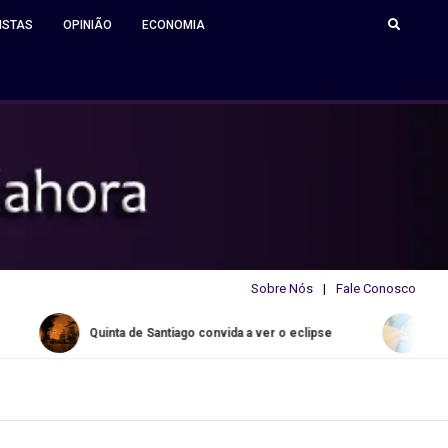
ISTAS
OPINIÃO
ECONOMIA
Sobre Nós
Fale Conosco
uinta de Santiago convida a ver o eclipse
Water Slide Summe