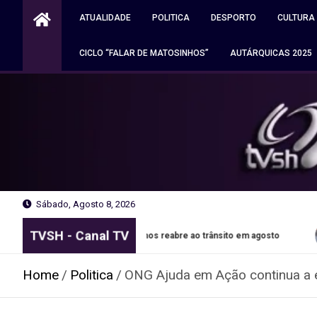
Skip
ATUALIDADE
POLITICA
DESPORTO
CULTURA
to
content
CICLO “FALAR DE MATOSINHOS”
AUTÁRQUICAS 2025
Sábado, Agosto 8, 2026
TVSH - Canal TV
ixões em Matosinhos reabre ao trânsito em agosto
Autocara
Home
Politica
ONG Ajuda em Ação continua a e