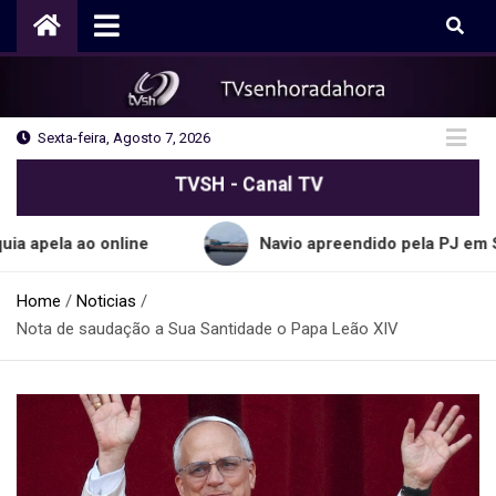
Skip
to
content
Sexta-feira, Agosto 7, 2026
TVSH - Canal TV
 ao online
Navio apreendido pela PJ em Sines tran
Home
Noticias
Nota de saudação a Sua Santidade o Papa Leão XIV