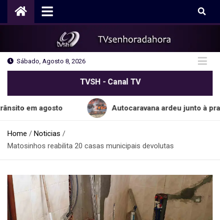
Skip
to
content
Sábado, Agosto 8, 2026
TVSH - Canal TV
m agosto
Autocaravana ardeu junto à praia do C
Home
Noticias
Matosinhos reabilita 20 casas municipais devolutas