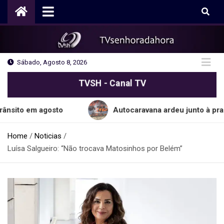
Skip
to
content
Sábado, Agosto 8, 2026
TVSH - Canal TV
m agosto
Autocaravana ardeu junto à praia do C
Home
Noticias
Luísa Salgueiro: “Não trocava Matosinhos por Belém”