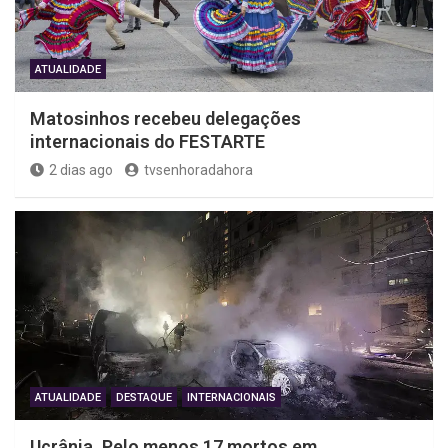
ATUALIDADE
Matosinhos recebeu delegações
internacionais do FESTARTE
2 dias ago
tvsenhoradahora
ATUALIDADE
DESTAQUE
INTERNACIONAIS
Ucrânia. Pelo menos 17 mortos em