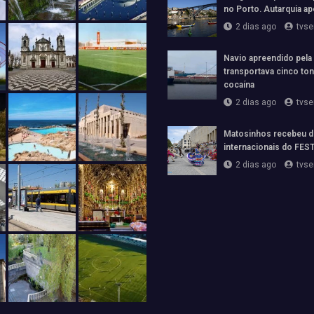
no Porto. Autarquia ap
2 dias ago
tvs
Navio apreendido pela
transportava cinco to
cocaína
2 dias ago
tvs
Matosinhos recebeu d
internacionais do FE
2 dias ago
tvs