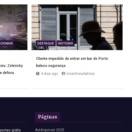
CIONAIS
DESTAQUE
NOTICIAS
Cliente impedido de entrar em bar do Porto
iev; Zelensky
baleou segurança
de defesa
4 dias ago
tvsenhoradahora
Páginas
Autárquicas 2025
portes grátis