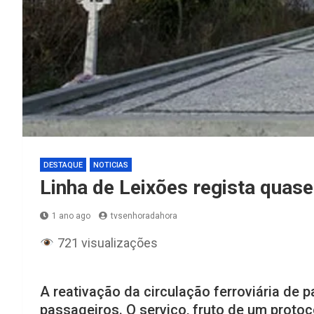
DESTAQUE
NOTICIAS
Linha de Leixões regista quase
1 ano ago
tvsenhoradahora
721 visualizações
A reativação da circulação ferroviária de p
passageiros. O serviço, fruto de um proto