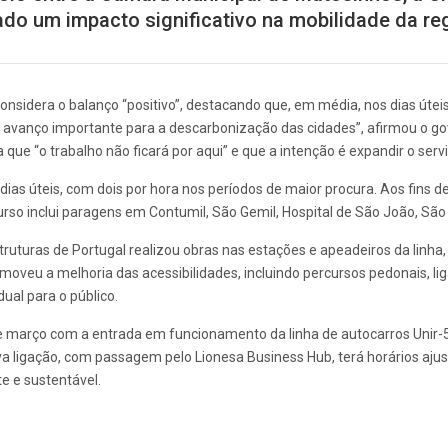
ado um impacto significativo na mobilidade da re
onsidera o balanço “positivo”, destacando que, em média, nos dias úteis,
m avanço importante para a descarbonização das cidades”, afirmou o g
 que “o trabalho não ficará por aqui” e que a intenção é expandir o serv
dias úteis, com dois por hora nos períodos de maior procura. Aos fins d
so inclui paragens em Contumil, São Gemil, Hospital de São João, São 
truturas de Portugal realizou obras nas estações e apeadeiros da linha,
oveu a melhoria das acessibilidades, incluindo percursos pedonais, l
ual para o público.
de março com a entrada em funcionamento da linha de autocarros Unir-5
ligação, com passagem pelo Lionesa Business Hub, terá horários ajusta
e e sustentável.