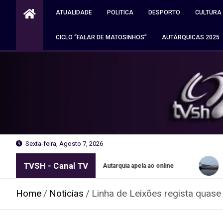
Skip
ATUALIDADE
POLITICA
DESPORTO
CULTURA
to
content
CICLO “FALAR DE MATOSINHOS”
AUTÁRQUICAS 2025
Sexta-feira, Agosto 7, 2026
TVSH - Canal TV
es grátis no Porto. Autarquia apela ao online
Navio apreendido
Home
Noticias
Linha de Leixões regista quase