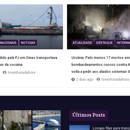
NACIONAIS
NOTICIAS
ATUALIDADE
DESTAQUE
INTERNA
ido pela PJ em Sines transportava
Ucrânia. Pelo menos 17 mortos em
as de cocaína
bombardeamentos russos contra K
volta a pedir aos aliados sistemas 
tvsenhoradahora
2 dias ago
tvsenhoradahora
Últimos Posts
Longas filas para trans