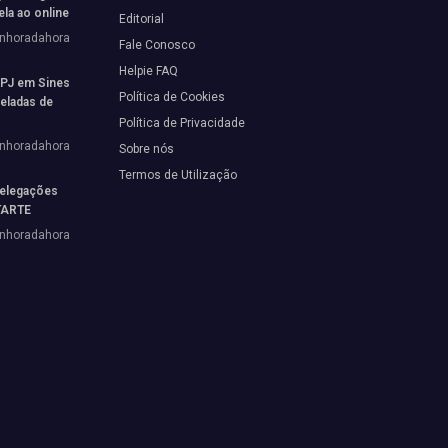
ela ao online
Editorial
enhoradahora
Fale Conosco
Helpie FAQ
 PJ em Sines
Política de Cookies
neladas de
Política de Privacidade
enhoradahora
Sobre nós
Termos de Utilização
elegações
STARTE
enhoradahora