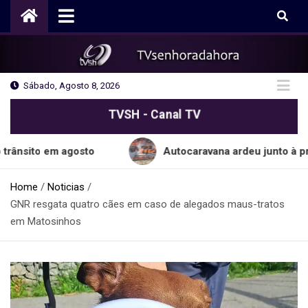
Skip
to
content
Sábado, Agosto 8, 2026
TVSH - Canal TV
 em agosto
Autocaravana ardeu junto à praia do 
Home
Noticias
GNR resgata quatro cães em caso de alegados maus-tratos
em Matosinhos