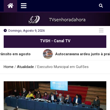
Skip
to
content
Domingo, Agosto 9, 2026
TVSH - Canal TV
 agosto
Autocaravana ardeu junto à praia do Ca
Home
Atualidade
Executivo Municipal em Guifões