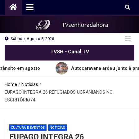
Skip
to
content
Sábado, Agosto 8, 2026
TVSH - Canal TV
m agosto
Autocaravana ardeu junto à praia do C
Home
Noticias
EUPAGO INTEGRA 26 REFUGIADOS UCRANIANOS NO
ESCRITÓRIO74
CULTURA E EVENTOS
NOTICIAS
EUPAGO INTEGRA 26