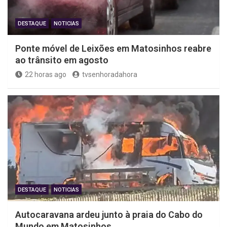
DESTAQUE
NOTICIAS
Ponte móvel de Leixões em Matosinhos reabre
ao trânsito em agosto
22 horas ago
tvsenhoradahora
DESTAQUE
NOTICIAS
Autocaravana ardeu junto à praia do Cabo do
Mundo em Matosinhos