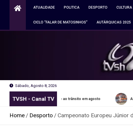
Skip
ATUALIDADE
POLITICA
DESPORTO
CULTURA
to
content
CICLO “FALAR DE MATOSINHOS”
AUTÁRQUICAS 2025
Sábado, Agosto 8, 2026
TVSH - Canal TV
em Matosinhos reabre ao trânsito em agosto
Autocaravana 
Home
Desporto
Campeonato Europeu Júnior d