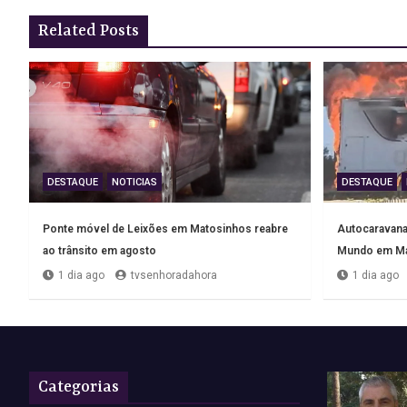
artigos
Related Posts
DESTAQUE
NOTICIAS
DESTAQUE
Ponte móvel de Leixões em Matosinhos reabre
Autocaravana 
ao trânsito em agosto
Mundo em Ma
1 dia ago
tvsenhoradahora
1 dia ago
Categorias