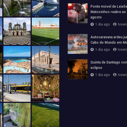
Ponte móvel de Leixõ
Matosinhos reabre ao 
agosto
1 dia ago
tvsen
Autocaravana ardeu jun
Cabo do Mundo em Ma
1 dia ago
tvsen
Quinta de Santiago con
eclipse
1 dia ago
tvsen