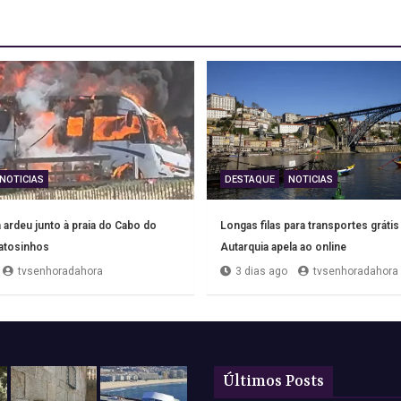
NOTICIAS
DESTAQUE
NOTICIAS
ardeu junto à praia do Cabo do
Longas filas para transportes grátis
tosinhos
Autarquia apela ao online
tvsenhoradahora
3 dias ago
tvsenhoradahora
Últimos Posts