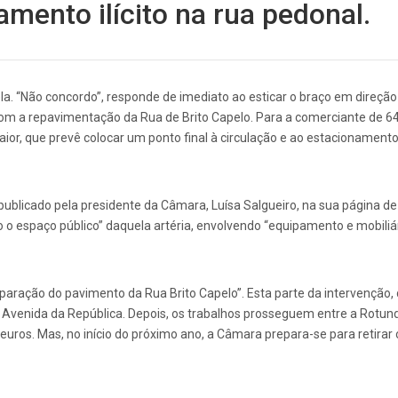
amento ilícito na rua pedonal.
anela. “Não concordo”, responde de imediato ao esticar o braço em dire
m a repavimentação da Rua de Brito Capelo. Para a comerciante de 64 a
r, que prevê colocar um ponto final à circulação e ao estacionamento il
publicado pela presidente da Câmara, Luísa Salgueiro, na sua página de
o espaço público” daquela artéria, envolvendo “equipamento e mobiliár
aração do pavimento da Rua Brito Capelo”. Esta parte da intervenção, d
e a Avenida da República. Depois, os trabalhos prosseguem entre a Ro
l euros. Mas, no início do próximo ano, a Câmara prepara-se para retira