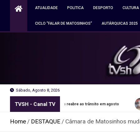
Skip
ATUALIDADE
POLITICA
DESPORTO
CULTURA
to
content
CICLO “FALAR DE MATOSINHOS”
AUTÁRQUICAS 2025
Sábado, Agosto 8, 2026
TVSH - Canal TV
es em Matosinhos reabre ao trânsito em agosto
Autocarava
Home
DESTAQUE
Câmara de Matosinhos muda 