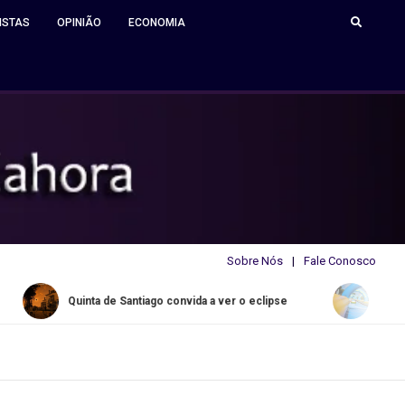
ISTAS
OPINIÃO
ECONOMIA
Sobre Nós
Fale Conosco
ta de Santiago convida a ver o eclipse
Water Slide Summer d