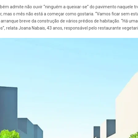
ambém admite não ouvir “ninguém a queixar-se” do pavimento naquele tro
ar, mas o mês não está a começar como gostaria. “Vamos ficar sem est
o arranque breve da construção de vários prédios de habitação. “Há
s”, relata Joana Nabais, 43 anos, responsável pelo restaurante vegetari