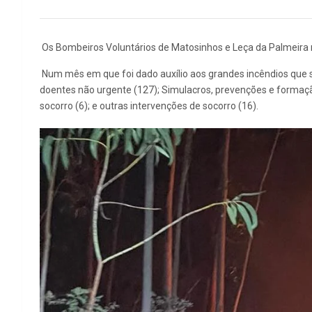
Os Bombeiros Voluntários de Matosinhos e Leça da Palmeira 
Num mês em que foi dado auxílio aos grandes incêndios que se
doentes não urgente (127); Simulacros, prevenções e formação 
socorro (6); e outras intervenções de socorro (16).