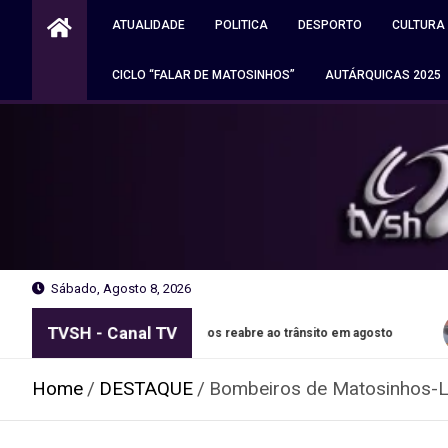
Skip
ATUALIDADE
POLITICA
DESPORTO
CULTURA
to
content
CICLO “FALAR DE MATOSINHOS”
AUTÁRQUICAS 2025
Sábado, Agosto 8, 2026
TVSH - Canal TV
em Matosinhos reabre ao trânsito em agosto
Autocaravana a
Home
DESTAQUE
Bombeiros de Matosinhos-L