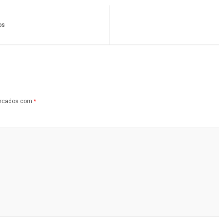
os
arcados com
*