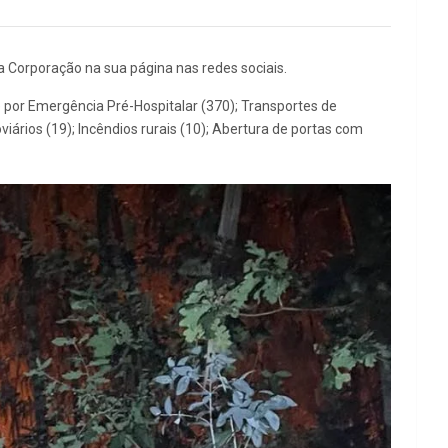
 Corporação na sua página nas redes sociais.
 por Emergência Pré-Hospitalar (370); Transportes de
iários (19); Incêndios rurais (10); Abertura de portas com