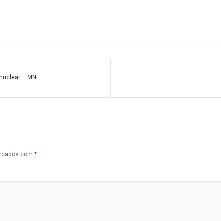
a nuclear – MNE
arcados com
*