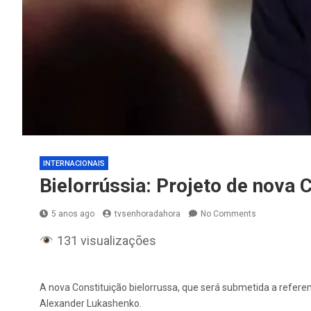
INTERNACIONAIS
Bielorrússia: Projeto de nova
5 anos ago
tvsenhoradahora
No Comments
131 visualizações
A nova Constituição bielorrussa, que será submetida a referend
Alexander Lukashenko.