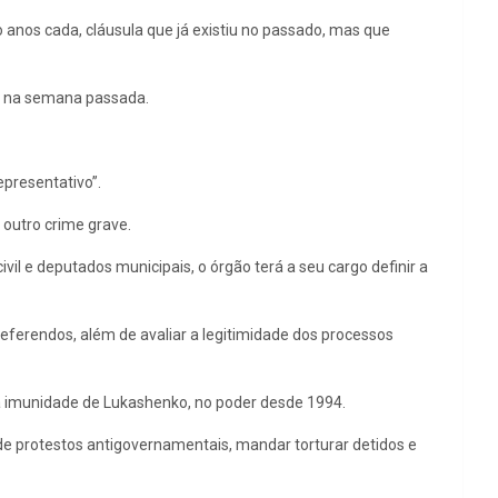
o anos cada, cláusula que já existiu no passado, mas que
ko na semana passada.
epresentativo”.
 outro crime grave.
il e deputados municipais, o órgão terá a seu cargo definir a
referendos, além de avaliar a legitimidade dos processos
e a imunidade de Lukashenko, no poder desde 1994.
de protestos antigovernamentais, mandar torturar detidos e