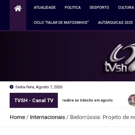
Skip
ATUALIDADE
POLITICA
DESPORTO
CULTURA
to
content
CICLO “FALAR DE MATOSINHOS”
AUTÁRQUICAS 2025
Sexta-feira, Agosto 7, 2026
TVSH - Canal TV
xões em Matosinhos reabre ao trânsito em agosto
Autocara
Home
Internacionais
Bielorrússia: Projeto de 