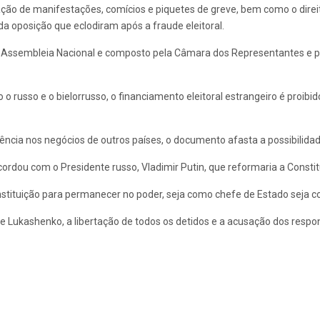
lização de manifestações, comícios e piquetes de greve, bem como o dir
a oposição que eclodiram após a fraude eleitoral.
Assembleia Nacional e composto pela Câmara dos Representantes e p
 o russo e o bielorrusso, o financiamento eleitoral estrangeiro é proibi
rência nos negócios de outros países, o documento afasta a possibilidade
cordou com o Presidente russo, Vladimir Putin, que reformaria a Constit
tituição para permanecer no poder, seja como chefe de Estado seja co
de Lukashenko, a libertação de todos os detidos e a acusação dos respo