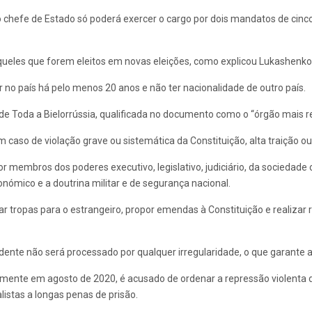
ro chefe de Estado só poderá exercer o cargo por dois mandatos de cinc
a aqueles que forem eleitos em novas eleições, como explicou Lukashen
r no país há pelo menos 20 anos e não ter nacionalidade de outro país.
de Toda a Bielorrússia, qualificada no documento como o “órgão mais r
 caso de violação grave ou sistemática da Constituição, alta traição ou
embros dos poderes executivo, legislativo, judiciário, da sociedade civ
onómico e a doutrina militar e de segurança nacional.
ar tropas para o estrangeiro, propor emendas à Constituição e realizar 
sidente não será processado por qualquer irregularidade, o que garant
tamente em agosto de 2020, é acusado de ordenar a repressão violenta 
listas a longas penas de prisão.