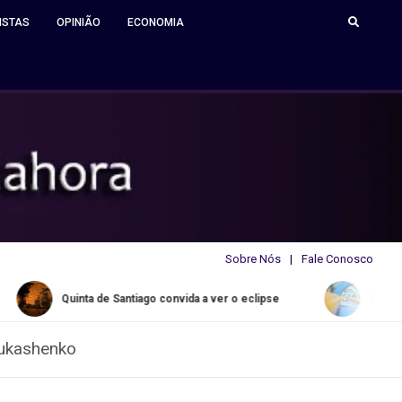
ISTAS
OPINIÃO
ECONOMIA
Sobre Nós
Fale Conosco
inta de Santiago convida a ver o eclipse
Water Slide Summer
Lukashenko