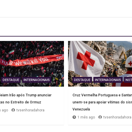
DESTAQUE
INTERNACIONAIS
DESTAQUE
INTERNACIONAIS
NOT
iam Irão após Trump anunciar
Cruz Vermelha Portuguesa e Santan
xas no Estreito de Ormuz
unem-se para apoiar vítimas do si
Venezuela
 ago
tvsenhoradahora
1 mês ago
tvsenhoradahora