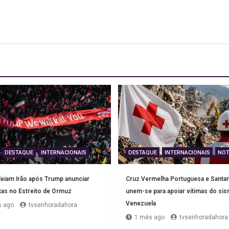
DESTAQUE
INTERNACIONAIS
DESTAQUE
INTERNACIONAIS
NOT
iam Irão após Trump anunciar
Cruz Vermelha Portuguesa e Santan
xas no Estreito de Ormuz
unem-se para apoiar vítimas do si
Venezuela
 ago
tvsenhoradahora
1 mês ago
tvsenhoradahora