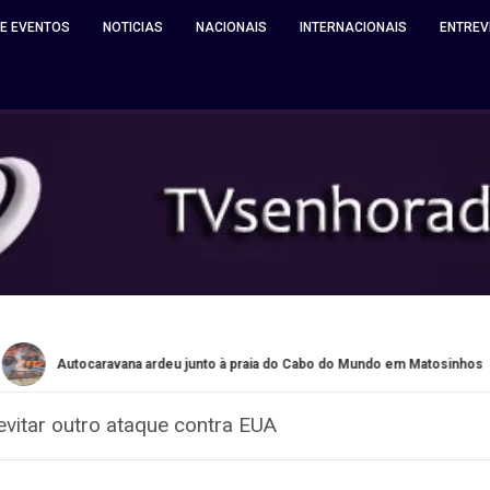
 E EVENTOS
NOTICIAS
NACIONAIS
INTERNACIONAIS
ENTREV
ocaravana ardeu junto à praia do Cabo do Mundo em Matosinhos
vitar outro ataque contra EUA