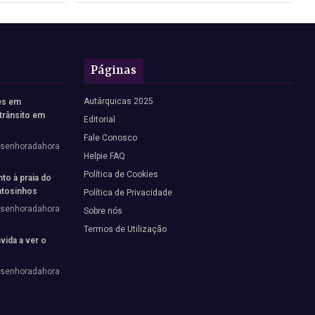
Páginas
Autárquicas 2025
es em
trânsito em
Editorial
Fale Conosco
vsenhoradahora
Helpie FAQ
Política de Cookies
to à praia do
tosinhos
Política de Privacidade
vsenhoradahora
Sobre nós
Termos de Utilização
vida a ver o
vsenhoradahora