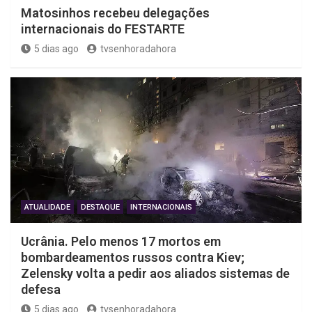
Matosinhos recebeu delegações
internacionais do FESTARTE
5 dias ago
tvsenhoradahora
ATUALIDADE
DESTAQUE
INTERNACIONAIS
Ucrânia. Pelo menos 17 mortos em
bombardeamentos russos contra Kiev;
Zelensky volta a pedir aos aliados sistemas de
defesa
5 dias ago
tvsenhoradahora