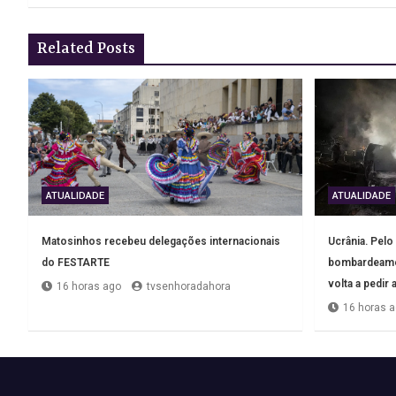
artigos
Related Posts
ATUALIDADE
ATUALIDADE
Matosinhos recebeu delegações internacionais
Ucrânia. Pel
do FESTARTE
bombardeamen
volta a pedir
16 horas ago
tvsenhoradahora
16 horas 