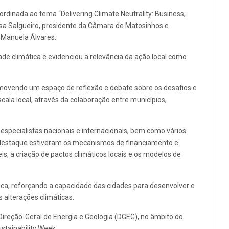
dinada ao tema “Delivering Climate Neutrality: Business,
uísa Salgueiro, presidente da Câmara de Matosinhos e
 Manuela Álvares.
de climática e evidenciou a relevância da ação local como
romovendo um espaço de reflexão e debate sobre os desafios e
cala local, através da colaboração entre municípios,
especialistas nacionais e internacionais, bem como vários
m destaque estiveram os mecanismos de financiamento e
s, a criação de pactos climáticos locais e os modelos de
ática, reforçando a capacidade das cidades para desenvolver e
alterações climáticas.
 Direção-Geral de Energia e Geologia (DGEG), no âmbito do
stainability Week.