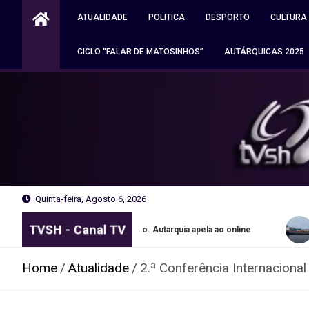
Skip
ATUALIDADE
POLITICA
DESPORTO
CULTURA
to
content
CICLO “FALAR DE MATOSINHOS”
AUTÁRQUICAS 2025
Quinta-feira, Agosto 6, 2026
TVSH - Canal TV
nsportes grátis no Porto. Autarquia apela ao online
Navio apre
Home
Atualidade
2.ª Conferência Internaciona