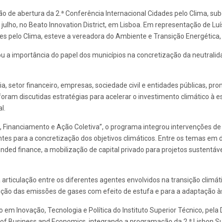
e abertura da 2.ª Conferência Internacional Cidades pelo Clima, subor
e julho, no Beato Innovation District, em Lisboa. Em representação de L
s pelo Clima, esteve a vereadora do Ambiente e Transição Energética,
u a importância do papel dos municípios na concretização da neutralida
, setor financeiro, empresas, sociedade civil e entidades públicas, p
oram discutidas estratégias para acelerar o investimento climático à es
l.
 Financiamento e Ação Coletiva”, o programa integrou intervenções de 
ntes para a concretização dos objetivos climáticos. Entre os temas e
ded finance, a mobilização de capital privado para projetos sustentávei
 a articulação entre os diferentes agentes envolvidos na transição clim
ão das emissões de gases com efeito de estufa e para a adaptação às 
 em Inovação, Tecnologia e Política do Instituto Superior Técnico, pela
l of Business and Economics, integrando a programação da 2.ª Lisbon Su