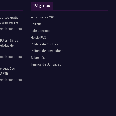
Páginas
Autárquicas 2025
portes grátis
ela ao online
Editorial
vsenhoradahora
Fale Conosco
Helpie FAQ
 PJ em Sines
Política de Cookies
neladas de
Política de Privacidade
vsenhoradahora
Sobre nós
Termos de Utilização
elegações
STARTE
vsenhoradahora