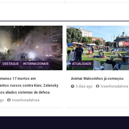
DESTAQUE
INTERNACIONAIS
ATUALIDADE
o menos 17 mortos em
Animar Matosinhos já começou
tos russos contra Kiev; Zelensky
3 dias ago
tvsenhoradahora
 aos aliados sistemas de defesa
ago
tvsenhoradahora