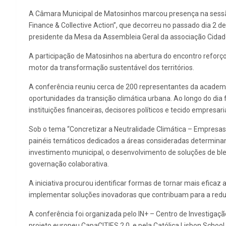
A Câmara Municipal de Matosinhos marcou presença na sessão d
Finance & Collective Action”, que decorreu no passado dia 2 d
presidente da Mesa da Assembleia Geral da associação Cidade
A participação de Matosinhos na abertura do encontro reforço
motor da transformação sustentável dos territórios.
A conferência reuniu cerca de 200 representantes da academia
oportunidades da transição climática urbana. Ao longo do dia f
instituições financeiras, decisores políticos e tecido empresaria
Sob o tema “Concretizar a Neutralidade Climática – Empresas,
painéis temáticos dedicados a áreas consideradas determina
investimento municipal, o desenvolvimento de soluções de blen
governação colaborativa.
A iniciativa procurou identificar formas de tornar mais eficaz
implementar soluções inovadoras que contribuam para a reduç
A conferência foi organizada pelo IN+ – Centro de Investigação
projeto europeu CapaCITIES 2.0, e pela Católica Lisbon Schoo