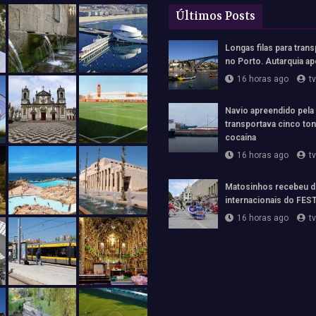
Últimos Posts
Longas filas para trans
no Porto. Autarquia ap
16 horas ago
t
Navio apreendido pela
transportava cinco to
cocaína
16 horas ago
t
Matosinhos recebeu d
internacionais do FE
16 horas ago
t