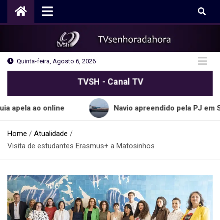
Skip
to
content
Quinta-feira, Agosto 6, 2026
TVSH - Canal TV
 ao online
Navio apreendido pela PJ em Sines tran
Home
Atualidade
Visita de estudantes Erasmus+ a Matosinhos