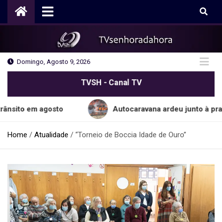
Skip
to
content
Domingo, Agosto 9, 2026
TVSH - Canal TV
m agosto
Autocaravana ardeu junto à praia do Ca
Home
Atualidade
“Torneio de Boccia Idade de Ouro”