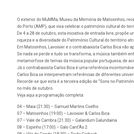
O exterior do MuMMa, Museu da Memória de Matosinhos, recebe
do Porto (AMP), que visa celebrar o património cultural do te
De 4 a 28 de outubro, esta iniciativa de entrada livre, prop
riqueza e a diversidade do Património Cultural do território at
Em Matosinhos, Lavoisier e o contrabaixista Carlos Bica vão
Se nada se perde e tudo se transforma, a música também entra 
metamorfose de temas da música popular portuguesa, de aco
Já o contrabaixista Carlos Bica é uma referência incontornáv
Carlos Bica se interpenetram referências de diferentes univer
Recorde-se que esta é a terceira edição de “Sons no Patrimón
no mês de outubro.
Veja aqui a programação completa:
04 – Maia (21:30) – Samuel Martins Coelho
07 – Matosinhos (19:00) – Lavoisier & Carlos Bica
07 – Vale de Cambra (21:30) – Galandum Galundaina
08 – Espinho (17:00) – Galo Cant’Às 2