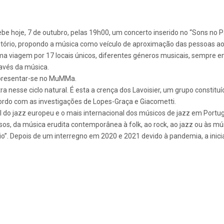
 hoje, 7 de outubro, pelas 19h00, um concerto inserido no “Sons no P
rritório, propondo a música como veículo de aproximação das pessoas ao
õe uma viagem por 17 locais únicos, diferentes géneros musicais, sempr
ravés da música.
 apresentar-se no MuMMa.
nesse ciclo natural. É esta a crença dos Lavoisier, um grupo constituí
rdo com as investigações de Lopes-Graça e Giacometti.
el do jazz europeu e o mais internacional dos músicos de jazz em Portu
sos, da música erudita contemporânea à folk, ao rock, ao jazz ou às m
io”. Depois de um interregno em 2020 e 2021 devido à pandemia, a inici