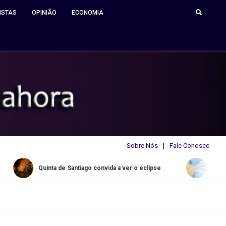
ISTAS
OPINIÃO
ECONOMIA
Sobre Nós
Fale Conosco
uinta de Santiago convida a ver o eclipse
Water Slide Summe