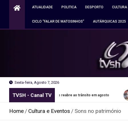
Skip
ATUALIDADE
POLITICA
DESPORTO
CULTURA
to
content
CICLO “FALAR DE MATOSINHOS”
AUTÁRQUICAS 2025
Sexta-feira, Agosto 7, 2026
TVSH - Canal TV
ixões em Matosinhos reabre ao trânsito em agosto
Autocara
Home
Cultura e Eventos
Sons no património