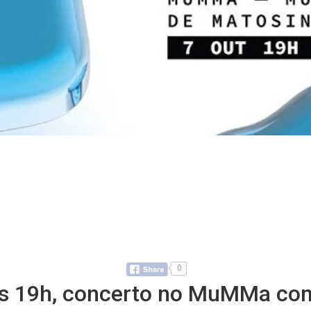
0
las 19h, concerto no MuMMa com