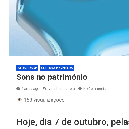
ATUALIDADE
CULTURA E EVENTOS
Sons no património
4 anos ago
tvsenhoradahora
No Comments
163 visualizações
Hoje, dia 7 de outubro, pe