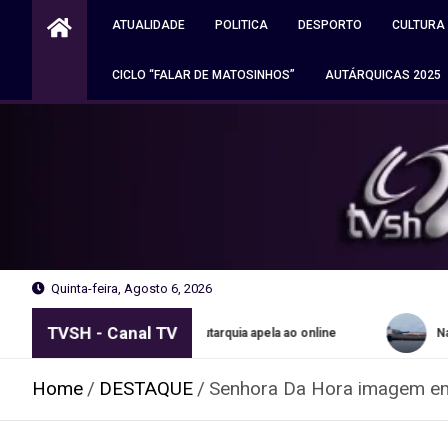
Skip
ATUALIDADE
POLITICA
DESPORTO
CULTURA
to
content
CICLO “FALAR DE MATOSINHOS”
AUTÁRQUICAS 2025
Quinta-feira, Agosto 6, 2026
TVSH - Canal TV
s grátis no Porto. Autarquia apela ao online
Navio apreendido 
Home
DESTAQUE
Senhora Da Hora imagem em