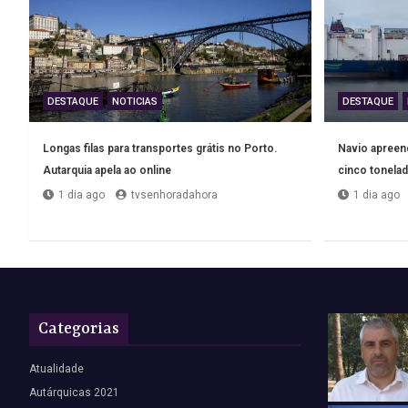
DESTAQUE
NOTICIAS
DESTAQUE
Longas filas para transportes grátis no Porto.
Navio apreend
Autarquia apela ao online
cinco tonelad
1 dia ago
tvsenhoradahora
1 dia ago
Categorias
Atualidade
Autárquicas 2021