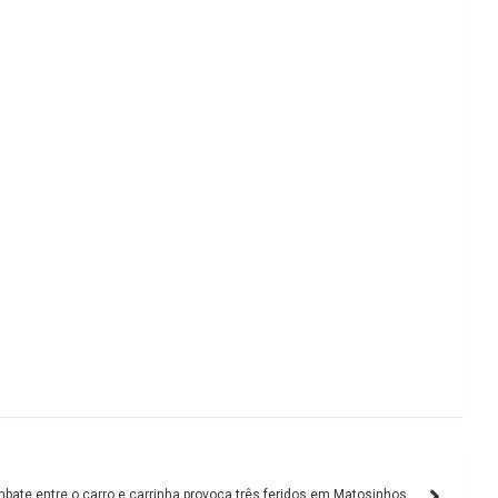
bate entre o carro e carrinha provoca três feridos em Matosinhos