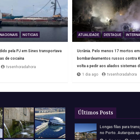
NACIONAIS
NOTICIAS
ATUALIDADE
DESTAQUE
INTERNA
ido pela PJ em Sines transportava
Ucrânia. Pelo menos 17 mortos em
as de cocaína
bombardeamentos russos contra K
volta a pedir aos aliados sistemas 
tvsenhoradahora
1 dia ago
tvsenhoradahora
Últimos Posts
Longas filas para trans
no Porto. Autarquia ap