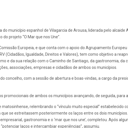
 do município espanhol de Vilagarcia de Arousa, liderada pelo alcaide
o do projeto “O Mar que nos Une”.
Comissão Europeia, e que conta com o apoio do Agrupamento Europeu de
RV (Cidadãos, Igualdade, Direitos e Valores), tem como objetivo a re
smo e da sua relação com o Caminho de Santiago, da gastronomia, da cu
ições, associações, empresas e cidadãos de ambos os municípios.
do concelho, com a sessão de abertura e boas-vindas, a cargo da presi
s promocionais de ambos os municípios avançando, de seguida, para a
de matosinhense, relembrando o “vínculo muito especial” estabelecido 
 a que se estreitassem posteriormente os laços entre os dois municípi
a empresarial, gastronomia e o ‘mar que nos une’, completou. Após alg
potenciar laços e intercambiar experiências”, assumiu.