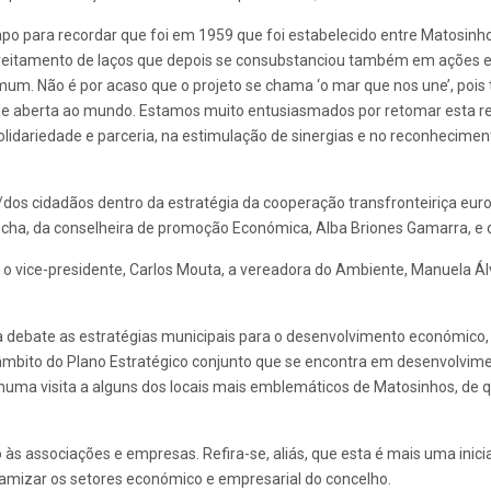
po para recordar que foi em 1959 que foi estabelecido entre Matosinh
estreitamento de laços que depois se consubstanciou também em ações e
m. Não é por acaso que o projeto se chama ‘o mar que nos une’, pois
e aberta ao mundo. Estamos muito entusiasmados por retomar esta rel
solidariedade e parceria, na estimulação de sinergias e no reconhecim
os cidadãos dentro da estratégia da cooperação transfronteiriça europ
ocha, da conselheira de promoção Económica, Alba Briones Gamarra, e 
 vice-presidente, Carlos Mouta, a vereadora do Ambiente, Manuela Ál
á a debate as estratégias municipais para o desenvolvimento económico
 âmbito do Plano Estratégico conjunto que se encontra em desenvolvime
uma visita a alguns dos locais mais emblemáticos de Matosinhos, de q
 às associações e empresas. Refira-se, aliás, que esta é mais uma inic
namizar os setores económico e empresarial do concelho.