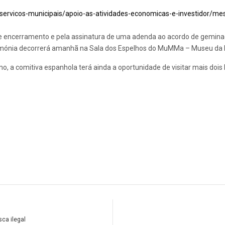
servicos-municipais/apoio-as-atividades-economicas-e-investidor/m
de encerramento e pela assinatura de uma adenda ao acordo de gemina
erimónia decorrerá amanhã na Sala dos Espelhos do MuMMa – Museu da
o, a comitiva espanhola terá ainda a oportunidade de visitar mais doi
ca ilegal