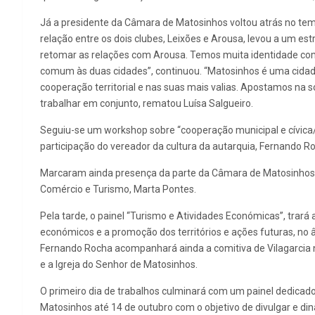
Já a presidente da Câmara de Matosinhos voltou atrás no tem
relação entre os dois clubes, Leixões e Arousa, levou a um 
retomar as relações com Arousa. Temos muita identidade comu
comum às duas cidades”, continuou. “Matosinhos é uma cidad
cooperação territorial e nas suas mais valias. Apostamos na 
trabalhar em conjunto, rematou Luísa Salgueiro.
Seguiu-se um workshop sobre “cooperação municipal e cívica/d
participação do vereador da cultura da autarquia, Fernando R
Marcaram ainda presença da parte da Câmara de Matosinhos o
Comércio e Turismo, Marta Pontes.
Pela tarde, o painel “Turismo e Atividades Económicas”, trar
económicos e a promoção dos territórios e ações futuras, no
Fernando Rocha acompanhará ainda a comitiva de Vilagarcia n
e a Igreja do Senhor de Matosinhos.
O primeiro dia de trabalhos culminará com um painel dedicado
Matosinhos até 14 de outubro com o objetivo de divulgar e di