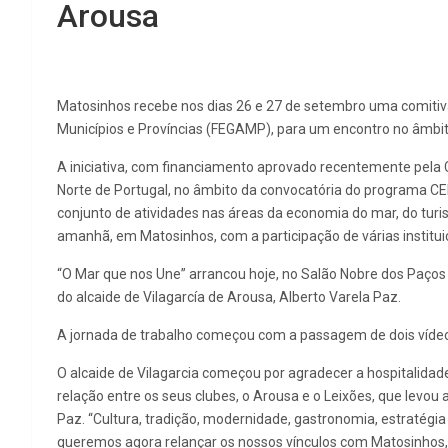
Arousa
Matosinhos recebe nos dias 26 e 27 de setembro uma comitiva
Municípios e Províncias (FEGAMP), para um encontro no âmbit
A iniciativa, com financiamento aprovado recentemente pela 
Norte de Portugal, no âmbito da convocatória do programa CE
conjunto de atividades nas áreas da economia do mar, do turi
amanhã, em Matosinhos, com a participação de várias institu
“O Mar que nos Une” arrancou hoje, no Salão Nobre dos Paços 
do alcaide de Vilagarcía de Arousa, Alberto Varela Paz.
A jornada de trabalho começou com a passagem de dois vídeo
O alcaide de Vilagarcia começou por agradecer a hospitalida
relação entre os seus clubes, o Arousa e o Leixões, que levou
Paz. “Cultura, tradição, modernidade, gastronomia, estratégi
queremos agora relançar os nossos vínculos com Matosinhos, “