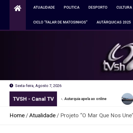
Skip
ATUALIDADE
POLITICA
DESPORTO
CULTURA
to
content
CICLO “FALAR DE MATOSINHOS”
AUTÁRQUICAS 2025
Sexta-feira, Agosto 7, 2026
TVSH - Canal TV
tes grátis no Porto. Autarquia apela ao online
Navio apreendi
Home
Atualidade
Projeto “O Mar Que Nos Une