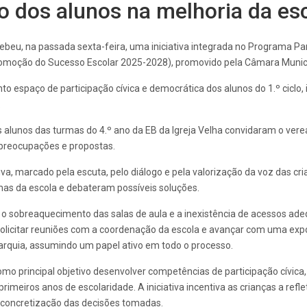
o dos alunos na melhoria da es
ebeu, na passada sexta-feira, uma iniciativa integrada no Programa Par
omoção do Sucesso Escolar 2025-2028), promovido pela Câmara Municip
espaço de participação cívica e democrática dos alunos do 1.º ciclo, i
.
 os alunos das turmas do 4.º ano da EB da Igreja Velha convidaram o v
 preocupações e propostas.
tiva, marcado pela escuta, pelo diálogo e pela valorização da voz das c
mas da escola e debateram possíveis soluções.
 o sobreaquecimento das salas de aula e a inexistência de acessos ad
olicitar reuniões com a coordenação da escola e avançar com uma expo
tarquia, assumindo um papel ativo em todo o processo.
como principal objetivo desenvolver competências de participação cívica
eiros anos de escolaridade. A iniciativa incentiva as crianças a refle
 concretização das decisões tomadas.