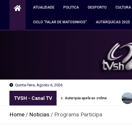
Skip
ATUALIDADE
POLITICA
DESPORTO
CULTURA
to
content
CICLO “FALAR DE MATOSINHOS”
AUTÁRQUICAS 2025
Quinta-feira, Agosto 6, 2026
TVSH - Canal TV
portes grátis no Porto. Autarquia apela ao online
Navio apreen
Home
Noticias
Programa Participa