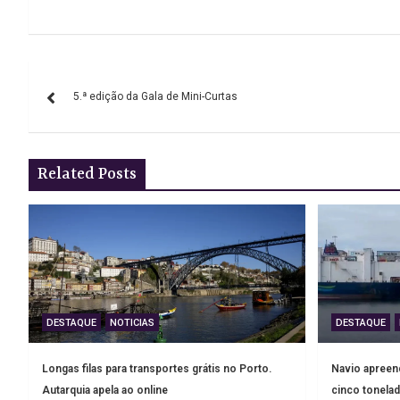
Navegação
5.ª edição da Gala de Mini-Curtas
de
artigos
Related Posts
DESTAQUE
NOTICIAS
DESTAQUE
Longas filas para transportes grátis no Porto.
Navio apreend
Autarquia apela ao online
cinco tonelad