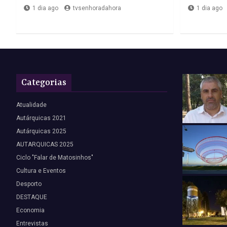
1 dia ago
tvsenhoradahora
1 dia ago
Categorias
Atualidade
Autárquicas 2021
Autárquicas 2025
AUTARQUICAS 2025
Ciclo "Falar de Matosinhos"
Cultura e Eventos
Desporto
DESTAQUE
Economia
Entrevistas