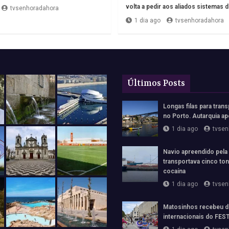
volta a pedir aos aliados sistemas 
tvsenhoradahora
1 dia ago
tvsenhoradahora
Últimos Posts
Longas filas para trans
no Porto. Autarquia ap
1 dia ago
tvsen
Navio apreendido pela
transportava cinco to
cocaína
1 dia ago
tvsen
Matosinhos recebeu d
internacionais do FE