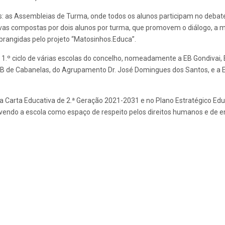
s: as Assembleias de Turma, onde todos os alunos participam no debat
tivas compostas por dois alunos por turma, que promovem o diálogo, a
brangidas pelo projeto “Matosinhos.Educa”.
o 1.º ciclo de várias escolas do concelho, nomeadamente a EB Gondivai
a EB de Cabanelas, do Agrupamento Dr. José Domingues dos Santos, e a
os na Carta Educativa de 2.ª Geração 2021-2031 e no Plano Estratégic
ovendo a escola como espaço de respeito pelos direitos humanos e de