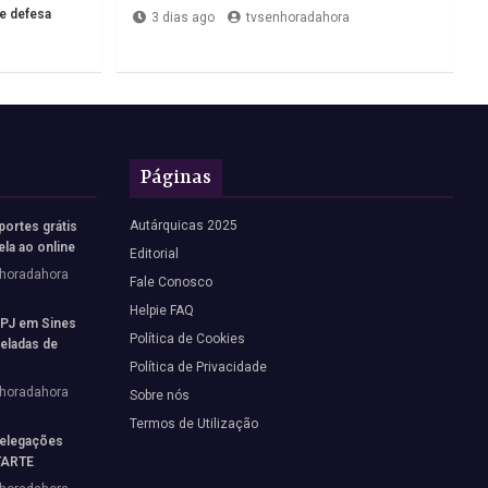
de defesa
3 dias ago
tvsenhoradahora
Páginas
Autárquicas 2025
portes grátis
ela ao online
Editorial
horadahora
Fale Conosco
Helpie FAQ
 PJ em Sines
Política de Cookies
neladas de
Política de Privacidade
horadahora
Sobre nós
Termos de Utilização
elegações
STARTE