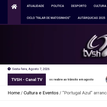
Skip
ATUALIDADE
POLITICA
DESPORTO
CULTURA
to
content
CICLO “FALAR DE MATOSINHOS”
AUTÁRQUICAS 2025
Sexta-feira, Agosto 7, 2026
TVSH - Canal TV
osinhos reabre ao trânsito em agosto
Autocaravana ardeu j
Home
Cultura e Eventos
“Portugal Azul” arra