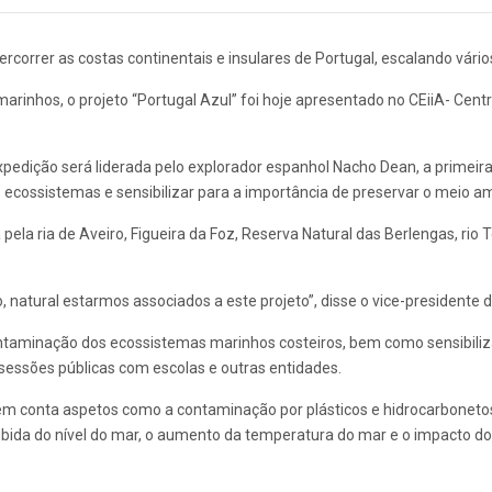
rcorrer as costas continentais e insulares de Portugal, escalando vário
rinhos, o projeto “Portugal Azul” foi hoje apresentado no CEiiA- Cen
pedição será liderada pelo explorador espanhol Nacho Dean, a primeira 
 ecossistemas e sensibilizar para a importância de preservar o meio a
pela ria de Aveiro, Figueira da Foz, Reserva Natural das Berlengas, rio
 natural estarmos associados a este projeto”, disse o vice-presidente d
 contaminação dos ecossistemas marinhos costeiros, bem como sensibil
 sessões públicas com escolas e outras entidades.
em conta aspetos como a contaminação por plásticos e hidrocarbonetos
subida do nível do mar, o aumento da temperatura do mar e o impacto d