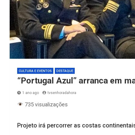
CULTURA E EVENTOS
DESTAQUE
“Portugal Azul” arranca em m
1 ano ago
tvsenhoradahora
735 visualizações
Projeto irá percorrer as costas continentai