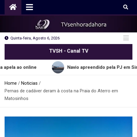
Skip
to
content
Quinta-feira, Agosto 6, 2026
TVSH - Canal TV
o online
Navio apreendido pela PJ em Sines trans
Home
Noticias
Pernas de cadáver deram à costa na Praia do Aterro em
Matosinhos