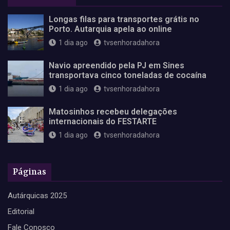
Longas filas para transportes grátis no
Porto. Autarquia apela ao online
1 dia ago
tvsenhoradahora
Navio apreendido pela PJ em Sines
transportava cinco toneladas de cocaína
1 dia ago
tvsenhoradahora
Matosinhos recebeu delegações
internacionais do FESTARTE
1 dia ago
tvsenhoradahora
Páginas
Autárquicas 2025
Editorial
Fale Conosco