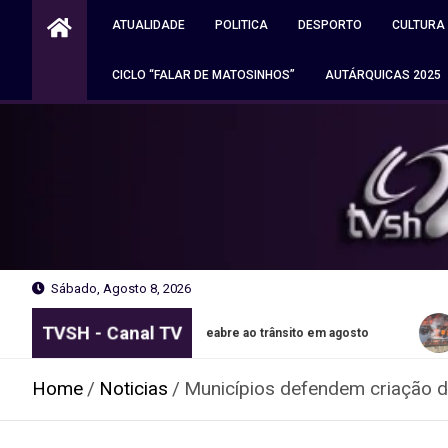
Skip
ATUALIDADE
POLITICA
DESPORTO
CULTURA
to
content
CICLO “FALAR DE MATOSINHOS”
AUTÁRQUICAS 2025
Sábado, Agosto 8, 2026
TVSH - Canal TV
xões em Matosinhos reabre ao trânsito em agosto
Autocarav
Home
Noticias
Municípios defendem criação de