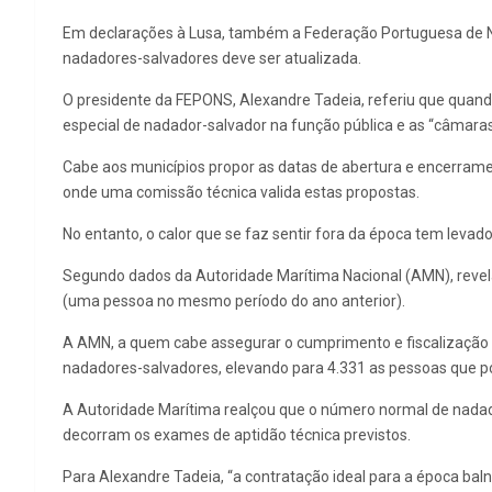
Em declarações à Lusa, também a Federação Portuguesa de N
nadadores-salvadores deve ser atualizada.
O presidente da FEPONS, Alexandre Tadeia, referiu que quando 
especial de nadador-salvador na função pública e as “câmara
Cabe aos municípios propor as datas de abertura e encerrame
onde uma comissão técnica valida estas propostas.
No entanto, o calor que se faz sentir fora da época tem levad
Segundo dados da Autoridade Marítima Nacional (AMN), revelado
(uma pessoa no mesmo período do ano anterior).
A AMN, a quem cabe assegurar o cumprimento e fiscalização da
nadadores-salvadores, elevando para 4.331 as pessoas que p
A Autoridade Marítima realçou que o número normal de nadado
decorram os exames de aptidão técnica previstos.
Para Alexandre Tadeia, “a contratação ideal para a época bal