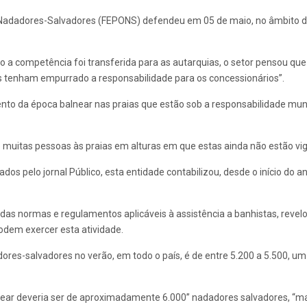
adadores-Salvadores (FEPONS) defendeu em 05 de maio, no âmbito da 
a competência foi transferida para as autarquias, o setor pensou que i
s tenham empurrado a responsabilidade para os concessionários”.
nto da época balnear nas praias que estão sob a responsabilidade mu
o muitas pessoas às praias em alturas em que estas ainda não estão vig
s pelo jornal Público, esta entidade contabilizou, desde o início do a
s normas e regulamentos aplicáveis à assistência a banhistas, revelo
odem exercer esta atividade.
res-salvadores no verão, em todo o país, é de entre 5.200 a 5.500, um
near deveria ser de aproximadamente 6.000” nadadores salvadores, “mas 