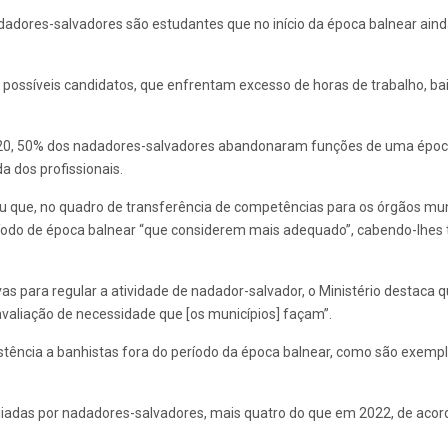
adores-salvadores são estudantes que no início da época balnear ainda 
s possíveis candidatos, que enfrentam excesso de horas de trabalho, b
, 50% dos nadadores-salvadores abandonaram funções de uma época b
a dos profissionais.
u que, no quadro de transferência de competências para os órgãos munic
íodo de época balnear “que considerem mais adequado”, cabendo-lhes 
as para regular a atividade de nadador-salvador, o Ministério destaca 
aliação de necessidade que [os municípios] façam”.
sistência a banhistas fora do período da época balnear, como são exemp
giadas por nadadores-salvadores, mais quatro do que em 2022, de acord