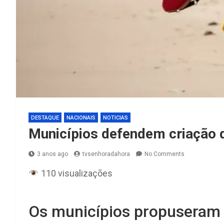
DESTAQUE
NACIONAIS
NOTICIAS
Municípios defendem criação d
3 anos ago
tvsenhoradahora
No Comments
110 visualizações
Os municípios propuseram a