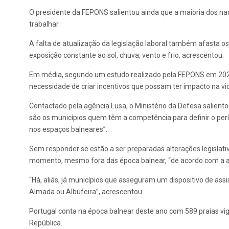
O presidente da FEPONS salientou ainda que a maioria dos nad
trabalhar.
A falta de atualização da legislação laboral também afasta o
exposição constante ao sol, chuva, vento e frio, acrescentou.
Em média, segundo um estudo realizado pela FEPONS em 2020
necessidade de criar incentivos que possam ter impacto na vid
Contactado pela agência Lusa, o Ministério da Defesa saliento
são os municípios quem têm a competência para definir o per
nos espaços balneares”.
Sem responder se estão a ser preparadas alterações legislativ
momento, mesmo fora das época balnear, “de acordo com a av
“Há, aliás, já municípios que asseguram um dispositivo de as
Almada ou Albufeira”, acrescentou.
Portugal conta na época balnear deste ano com 589 praias vi
República.