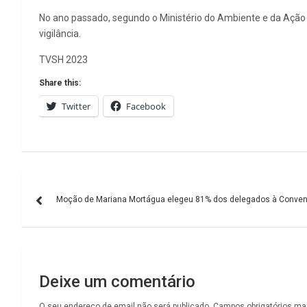
No ano passado, segundo o Ministério do Ambiente e da Ação C
vigilância.
TVSH 2023
Share this:
Twitter
Facebook
Navegação
Moção de Mariana Mortágua elegeu 81% dos delegados à Conven
de
artigos
Deixe um comentário
O seu endereço de email não será publicado.
Campos obrigatórios m