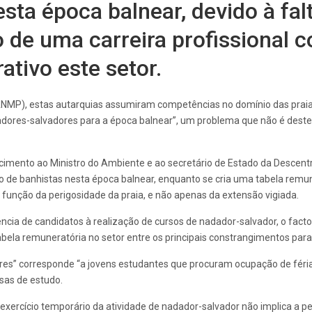
sta época balnear, devido à fal
o de uma carreira profissional 
ativo este setor.
MP), estas autarquias assumiram competências no domínio das praias m
dores-salvadores para a época balnear”, um problema que não é deste 
cimento ao Ministro do Ambiente e ao secretário de Estado da Descent
o de banhistas nesta época balnear, enquanto se cria uma tabela remu
função da perigosidade da praia, e não apenas da extensão vigiada.
ncia de candidatos à realização de cursos de nadador-salvador, o facto
 tabela remuneratória no setor entre os principais constrangimentos pa
ores” corresponde “a jovens estudantes que procuram ocupação de féri
lsas de estudo.
xercício temporário da atividade de nadador-salvador não implica a per