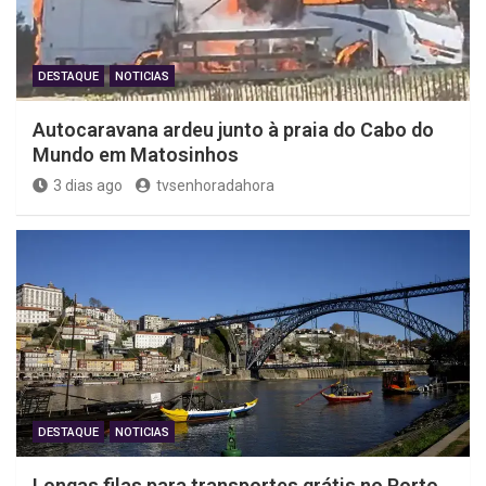
DESTAQUE
NOTICIAS
Autocaravana ardeu junto à praia do Cabo do
Mundo em Matosinhos
3 dias ago
tvsenhoradahora
DESTAQUE
NOTICIAS
Longas filas para transportes grátis no Porto.