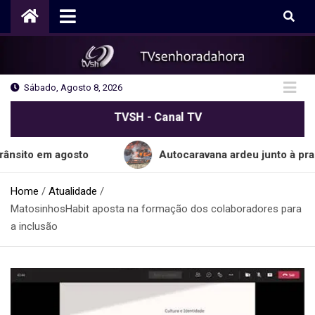
Skip
to
content
Sábado, Agosto 8, 2026
TVSH - Canal TV
m agosto
Autocaravana ardeu junto à praia do C
Home
Atualidade
MatosinhosHabit aposta na formação dos colaboradores para
a inclusão