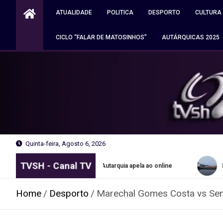
Skip
ATUALIDADE
POLITICA
DESPORTO
CULTURA
to
content
CICLO “FALAR DE MATOSINHOS”
AUTÁRQUICAS 2025
Quinta-feira, Agosto 6, 2026
TVSH - Canal TV
no Porto. Autarquia apela ao online
Navio apreendido pela PJ 
Home
Desporto
Marechal Gomes Costa vs Sen