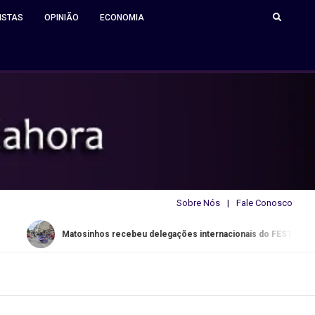
ISTAS
OPINIÃO
ECONOMIA
Sobre Nós
Fale Conosco
s recebeu delegações internacionais do FESTARTE
Ucrânia.