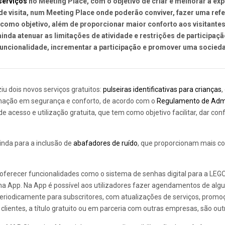
serviços
no Meeting Place, com o objetivo de criar e melhorar a ex
de visita, num Meeting Place onde poderão conviver, fazer uma refe
como objetivo, além de proporcionar maior conforto aos visitantes
inda atenuar as limitações de atividade e restrições de participaç
ncionalidade, incrementar a participação e promover uma socieda
iu dois novos serviços gratuitos:
pulseiras identificativas para crianças
,
timação em segurança e conforto, de acordo com o
Regulamento de Adm
e acesso e utilização gratuita, que tem como objetivo facilitar, dar c
nda para a inclusão de
abafadores de ruído
, que proporcionam mais c
recer funcionalidades como o sistema de senhas digital para a LEGO®
 na App. Na App é possível aos utilizadores fazer agendamentos de a
eriodicamente para subscritores, com atualizações de serviços, promoç
s clientes, a título gratuito ou em parceria com outras empresas, são o