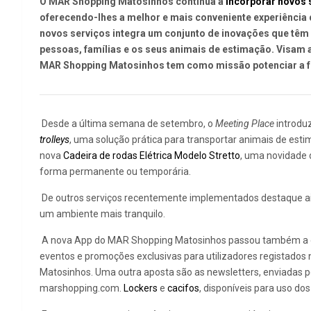
O MAR Shopping Matosinhos continua a
incorporar novos 
oferecendo-lhes a melhor e mais conveniente experiência 
novos serviços integra um conjunto de inovações que têm 
pessoas, famílias e os seus animais de estimação. Visam a
MAR Shopping Matosinhos tem como missão potenciar a fu
Desde a última semana de setembro, o
Meeting Place
introduz
trolleys
, uma solução prática para transportar animais de es
nova
Cadeira de rodas Elétrica Modelo Stretto
, uma novidade d
forma permanente ou temporária.
De outros serviços recentemente implementados destaque ai
um ambiente mais tranquilo.
A nova App do MAR Shopping Matosinhos passou também a ofe
eventos e promoções exclusivas para utilizadores registados
Matosinhos. Uma outra aposta são as newsletters, enviadas p
marshopping.com.
Lockers
e
cacifos
, disponíveis para uso do