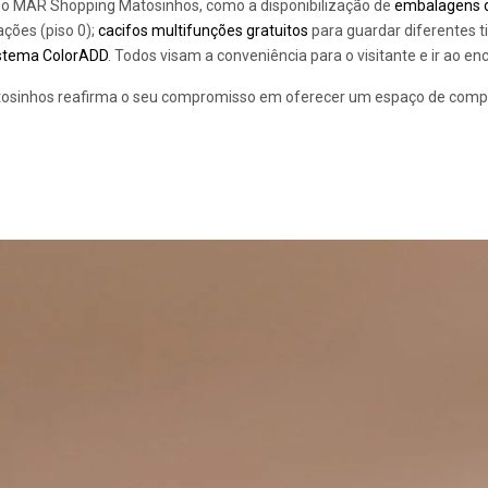
s no MAR Shopping Matosinhos, como a disponibilização de
embalagens 
ções (piso 0);
cacifos multifunções gratuitos
para guardar diferentes t
istema ColorADD
. Todos visam a conveniência para o visitante e ir ao 
sinhos reafirma o seu compromisso em oferecer um espaço de compras 