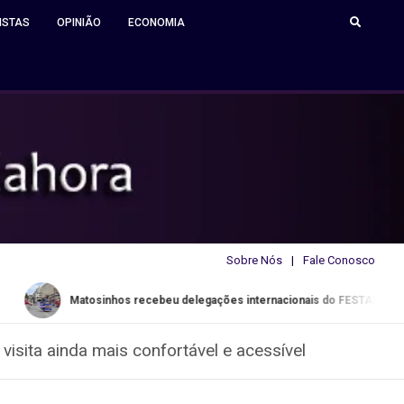
ISTAS
OPINIÃO
ECONOMIA
Sobre Nós
Fale Conosco
nhos recebeu delegações internacionais do FESTARTE
Ucrân
sita ainda mais confortável e acessível