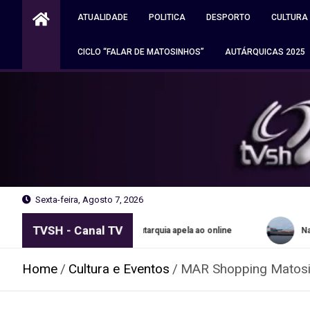
Skip
ATUALIDADE
POLITICA
DESPORTO
CULTURA
to
content
CICLO “FALAR DE MATOSINHOS”
AUTÁRQUICAS 2025
Sexta-feira, Agosto 7, 2026
TVSH - Canal TV
is no Porto. Autarquia apela ao online
Navio apreendido pela 
Home
Cultura e Eventos
MAR Shopping Matosinh