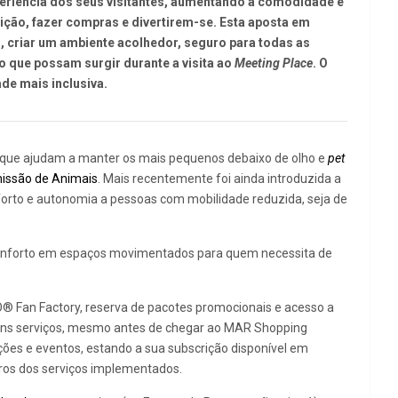
periência dos seus visitantes, aumentando a comodidade e
ição, fazer compras e divertirem-se. Esta aposta em
, criar um ambiente acolhedor, seguro para todas as
ão que possam surgir durante a visita ao
Meeting Place
. O
de mais inclusiva.
 que ajudam a manter os mais pequenos debaixo de olho e
pet
issão de Animais
. Mais recentemente foi ainda introduzida a
onforto e autonomia a pessoas com mobilidade reduzida, seja de
onforto em espaços movimentados para quem necessita de
 Fan Factory, reserva de pacotes promocionais e acesso a
lguns serviços, mesmo antes de chegar ao MAR Shopping
ões e eventos, estando a sua subscrição disponível em
utros dos serviços implementados.