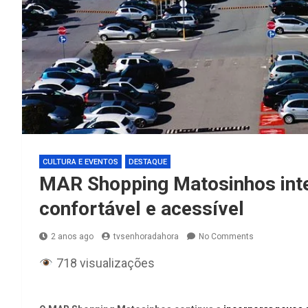
CULTURA E EVENTOS
DESTAQUE
MAR Shopping Matosinhos integ
confortável e acessível
2 anos ago
tvsenhoradahora
No Comments
718 visualizações