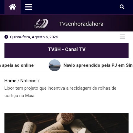
Skip
to
content
Quinta-feira, Agosto 6, 2026
TVSH - Canal TV
online
Navio apreendido pela PJ em Sines transpo
Home
Noticias
Lipor tem projeto que incentiva a reciclagem de rolhas de
cortiça na Maia