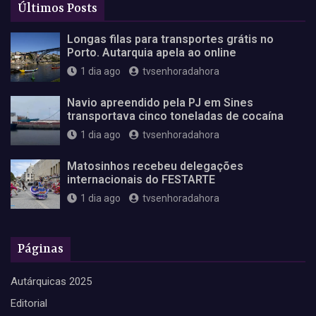
Últimos Posts
Longas filas para transportes grátis no
Porto. Autarquia apela ao online
1 dia ago
tvsenhoradahora
Navio apreendido pela PJ em Sines
transportava cinco toneladas de cocaína
1 dia ago
tvsenhoradahora
Matosinhos recebeu delegações
internacionais do FESTARTE
1 dia ago
tvsenhoradahora
Páginas
Autárquicas 2025
Editorial