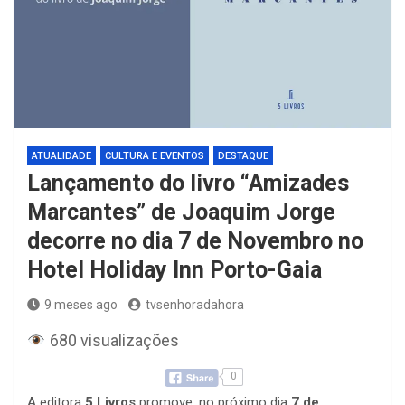
ATUALIDADE
CULTURA E EVENTOS
DESTAQUE
Lançamento do livro “Amizades
Marcantes” de Joaquim Jorge
decorre no dia 7 de Novembro no
Hotel Holiday Inn Porto-Gaia
9 meses ago
tvsenhoradahora
680 visualizações
0
A editora
5 Livros
promove, no próximo dia
7 de