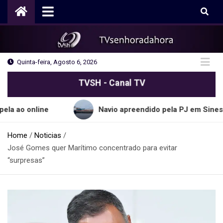
Skip
to
content
Quinta-feira, Agosto 6, 2026
TVSH - Canal TV
line
Navio apreendido pela PJ em Sines transport
Home
Noticias
José Gomes quer Marítimo concentrado para evitar
“surpresas”