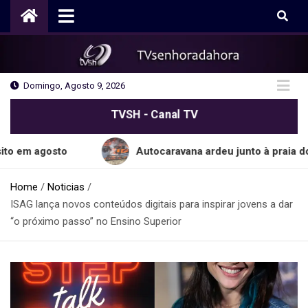
Skip
to
content
Domingo, Agosto 9, 2026
TVSH - Canal TV
to
Autocaravana ardeu junto à praia do Cabo do
Home
Noticias
ISAG lança novos conteúdos digitais para inspirar jovens a dar
“o próximo passo” no Ensino Superior