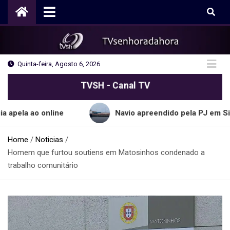
Skip
to
content
Quinta-feira, Agosto 6, 2026
TVSH - Canal TV
a ao online
Navio apreendido pela PJ em Sines tra
Home
Noticias
Homem que furtou soutiens em Matosinhos condenado a
trabalho comunitário