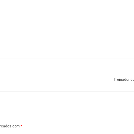
Treinador d
arcados com
*