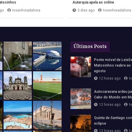
tosinhos
Autarquia apela ao online
ago
tvsenhoradahora
3 dias ago
tvsenhoradahora
Últimos Posts
Ponte móvel de Leixõ
Matosinhos reabre ao 
agosto
12 horas ago
t
Autocaravana ardeu jun
Cabo do Mundo em Ma
12 horas ago
t
Quinta de Santiago con
eclipse
12 horas ago
t