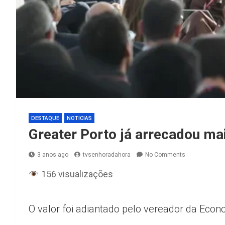
DESTAQUE
NOTICIAS
Greater Porto já arrecadou ma
3 anos ago
tvsenhoradahora
No Comments
156 visualizações
O valor foi adiantado pelo vereador da Ec