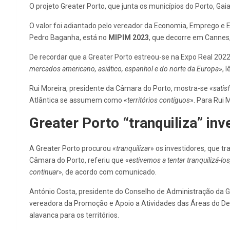
O projeto Greater Porto, que junta os municípios do Porto, Ga
O valor foi adiantado pelo vereador da Economia, Emprego e 
Pedro Baganha, está no
MIPIM 2023
, que decorre em Cannes,
De recordar que a Greater Porto estreou-se na Expo Real 2022,
mercados americano, asiático, espanhol e do norte da Europa
», 
Rui Moreira, presidente da Câmara do Porto, mostra-se «
satisf
Atlântica se assumem como «
territórios contíguos
». Para Rui 
Greater Porto “tranquiliza” i
A Greater Porto procurou «
tranquilizar
» os investidores, que 
Câmara do Porto, referiu que «
estivemos a tentar tranquilizá-l
continuar
», de acordo com comunicado.
António Costa, presidente do Conselho de Administração da G
vereadora da Promoção e Apoio a Atividades das Áreas do D
alavanca para os territórios.