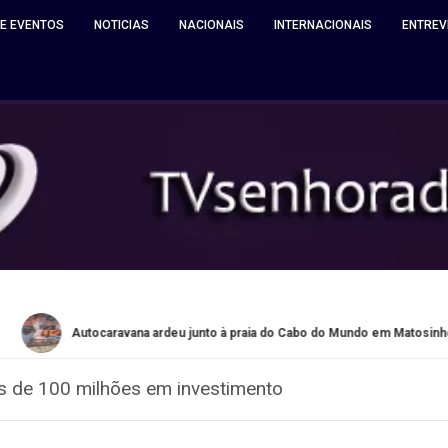
 E EVENTOS
NOTICIAS
NACIONAIS
INTERNACIONAIS
ENTREV
Autocaravana ardeu junto à praia do Cabo do Mundo em Matosinhos
is de 100 milhões em investimento