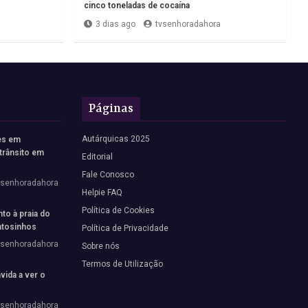
cinco toneladas de cocaína
3 dias ago
tvsenhoradahora
Páginas
Autárquicas 2025
es em
trânsito em
Editorial
Fale Conosco
vsenhoradahora
Helpie FAQ
Política de Cookies
to à praia do
tosinhos
Política de Privacidade
vsenhoradahora
Sobre nós
Termos de Utilização
vida a ver o
vsenhoradahora