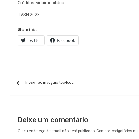
Créditos: vidaimobiliária
TVSH 2023
Share this:
Twitter
Facebook
Navegação
Inesc Tec inaugura tec4sea
de
artigos
Deixe um comentário
O seu endereço de email não será publicado.
Campos obrigatórios m