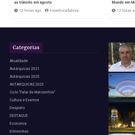
ao trânsito em agosto
Mundo em Ma
12 horas ago
tvsenhoradahora
12 horas 
Categorias
Atualidade
Autárquicas 2021
Autárquicas 2025
AUTARQUICAS 2025
Ciclo "Falar de Matosinhos"
Cultura e Eventos
Desporto
DESTAQUE
Economia
Entrevistas