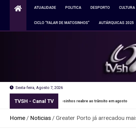
Skip
ATUALIDADE
POLITICA
DESPORTO
CULTURA
to
content
CICLO “FALAR DE MATOSINHOS”
AUTÁRQUICAS 2025
Sexta-feira, Agosto 7, 2026
TVSH - Canal TV
l de Leixões em Matosinhos reabre ao trânsito em agosto
Home
Noticias
Greater Porto já arrecadou ma