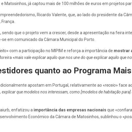
ia e Matosinhos, já captou mais de 100 milhões de euros em projetos par
Empreendedorismo, Ricardo Valente, que, ao lado do presidente da Câma
 França.
 sendo que o projeto vem a crescer, desde a apresentação na feira inte
lê-se em comunicado da Câmara Municipal do Porto.
eito
» com a participação no MIPIM e reforça a importância de
mostrar a
Moreira «
mais vale explicar aquilo que nos une do que explicar aquilo que no
nvestidores quanto ao Programa Mai
tradicionalmente apostam em Portugal, relativamente ao «
receio
» face a
os, explicar que modelos nos interessam, como [modelos de habitação para]
aiurb, enfatizou a
importância das empresas nacionais
que «
confiar
esenvolvimento Económico da Câmara de Matosinhos, sublinhou o «
pos