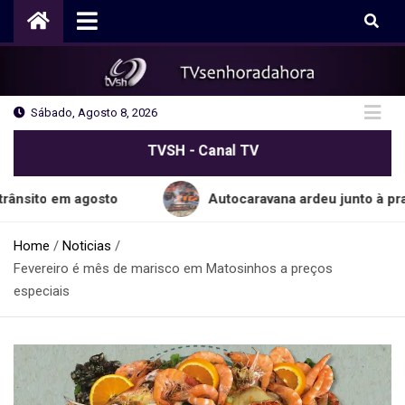
Skip
to
content
Sábado, Agosto 8, 2026
TVSH - Canal TV
m agosto
Autocaravana ardeu junto à praia do C
Home
Noticias
Fevereiro é mês de marisco em Matosinhos a preços
especiais