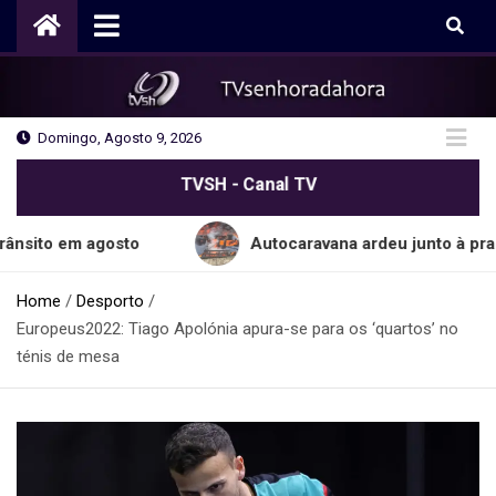
Skip
to
content
Domingo, Agosto 9, 2026
TVSH - Canal TV
m agosto
Autocaravana ardeu junto à praia do C
Home
Desporto
Europeus2022: Tiago Apolónia apura-se para os ‘quartos’ no
ténis de mesa