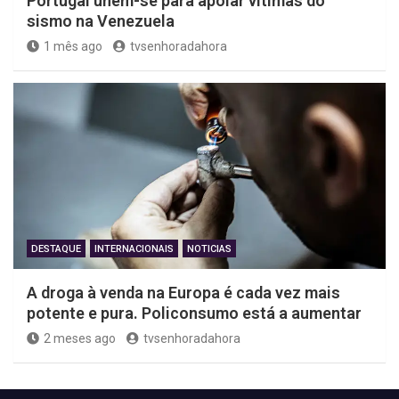
Portugal unem-se para apoiar vítimas do
sismo na Venezuela
1 mês ago
tvsenhoradahora
DESTAQUE
INTERNACIONAIS
NOTICIAS
A droga à venda na Europa é cada vez mais
potente e pura. Policonsumo está a aumentar
2 meses ago
tvsenhoradahora