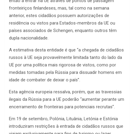
então a entrar na UE através de pontos de passagem
fronteiriços finlandeses, mas, tal como na semana
anterior, estes cidadãos possuem autorizações de
residência ou vistos para Estados-membros da UE ou
países associados de Schengen, enquanto outros têm
dupla nacionalidade.
A estimativa desta entidade é que “a chegada de cidadãos
russos à UE seja provavelmente limitada tanto do lado da
UE por uma política mais rigorosa de vistos, como por
medidas tomadas pela Rússia para dissuadir homens em
idade de combater de deixar o país”.
Esta agência europeia ressalva, porém, que as travessias
ilegais da Rússia para a UE poderão “aumentar perante um
encerramento de fronteiras para potenciais recrutas”.
Em 19 de setembro, Polónia, Lituânia, Letónia e Estónia
introduziram restrições à entrada de cidadãos russos que
viajam exclusivamente para fins de turismo ou lazer,